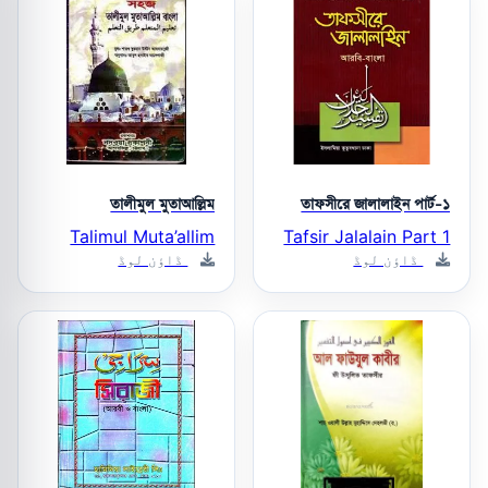
তালীমুল মুতাআল্লিম
তাফসীরে জালালাইন পার্ট-১
Talimul Muta’allim
Tafsir Jalalain Part 1
ڈاؤن لوڈ
ڈاؤن لوڈ