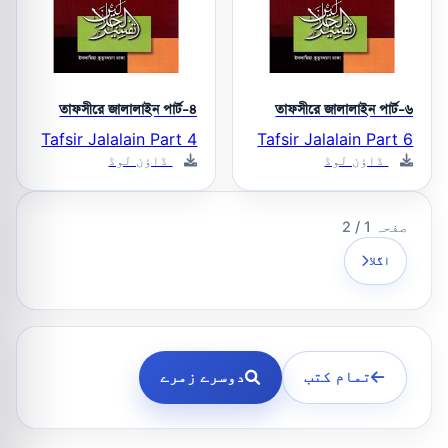
তাফসীরে জালালাইন পার্ট-৪
তাফসীরে জালালাইন পার্ট-৬
Tafsir Jalalain Part 4
Tafsir Jalalain Part 6
ڈاؤن لوڈ
ڈاؤن لوڈ
صفحہ 1 / 2
اگلا
تمام کتب
دوسرے زمرے