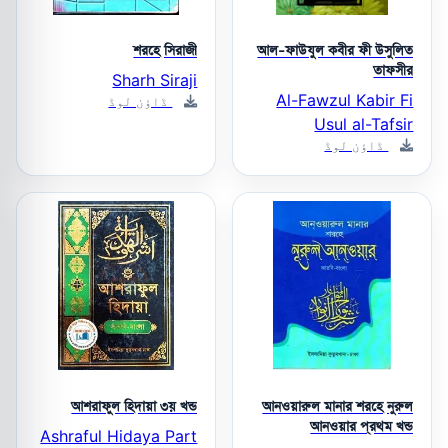
শরহে সিরাজী
আল-ফাউযুল কবীর ফী উসুলিত
তাফসীর
Sharh Siraji
Al-Fawzul Kabir Fi
ڈاؤن لوڈ
Usul al-Tafsir
ڈاؤن لوڈ
আশরাফুল হিদায়া ৩য় খন্ড
আনওয়ারুল মানার শরহে নুরুল
আনওয়ার প্রথম খন্ড
Ashraful Hidaya Part