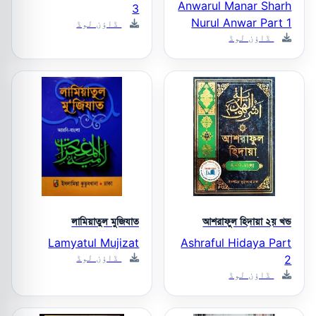
Anwarul Manar Sharh
3
Nurul Anwar Part 1
ڈاؤن لوڈ
ڈاؤن لوڈ
লামিয়াতুল মুজিযাত
আশরাফুল হিদায়া ২য় খন্ড
Lamyatul Mujizat
Ashraful Hidaya Part
ڈاؤن لوڈ
2
ڈاؤن لوڈ