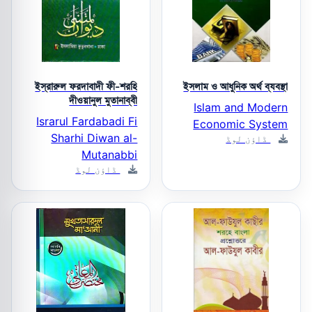
ইস্‌রারুল ফরদাবাদী ফী-শরহি
ইসলাম ও আধুনিক অর্থ ব্যবস্থা
দীওয়ানুল মুতানাব্বী
Islam and Modern
Israrul Fardabadi Fi
Economic System
Sharhi Diwan al-
ڈاؤن لوڈ
Mutanabbi
ڈاؤن لوڈ