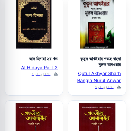
আল হিদায়া ২য় খন্ড
কুতুল আখইয়ার শরহে বাংলা
নুরুল আনওয়ার
Al Hidaya Part 2
Qutul Akhyar Sharh
ڈاؤن لوڈ
Bangla Nurul Anwar
ڈاؤن لوڈ