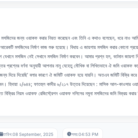
গা মসজিদের জন্য ওয়াকফ করার নিয়ত করেছেন এবং তিনি এ কথাও বলেছেন, ধরে নাও আম
েই আরেকটি মসজিদের নির্মাণ কাজ শুরু হয়েছে। বিধায় এ জায়গায় মসজিদ করার কোনো প্
ে যেখানে মসজিদ নেই সেখানে মসজিদ নির্মাণ করবেন। আমার প্রশ্ন হল, বর্তমান জায়গা ব
ত্তর প্রশ্নের বর্ণনা অনুযায়ী আপনার নানু যেহেতু মৌখিক বা লিখিতভাবে ঐ জমি ওয়াকফ কর
ন্য দিয়ে দিয়েছি’ বলার কারণে ঐ জমিটি ওয়াকফ হয়ে যায়নি। অতএব জমিটি বিক্রি করে
পারবেন। হিদায়া ২/৬৪৪; ফাতহুল কাদীর ৬/২১৭ উত্তর দিয়েছেন : মাসিক আল-কাওসার ওয়
ি বিক্রির নিয়ম ওয়াকফ রেজিস্ট্রেশন ওয়াকফ দলিলের নমুনা মসজিদের জমি বিক্রয় করার ন
তারিখ:
08 September, 2025
সময়:
04:53 PM