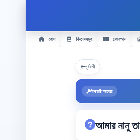
হোম
কিতাবসমূহ
কোরআন
পূর্ববর্তী
ইসলামী ফতোয়া
আমার নানু ত