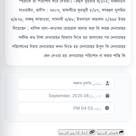
স্ত্রীকে তা পরিশোধ করে দেওয়া। -রদ্দুল মুহতার ৩/১০২; মাজমাউয
যাওয়াইদ, হাদীস : ৭৫০৭; তাফসীরে কুরতুবী ৫/৬৭; ফাতহুল মুলহিম
৩/৪৭৬; মাজমূ ফাতাওয়া, লাখনবী ৩/৪৮; ইমদাদুল আহকাম ২/৩৬৫ উত্তর
দিয়েছেন : মাসিক আল-কাওসার মোহরানা আদায় করা কি ফরজ দেনমোহর
সর্বনিম্ন কত টাকা দেনমোহর কিভাবে দিতে হয় তালাকের পর দেনমোহর
পরিশোধের নিয়ম দেনমোহর কখন দিতে হয় দেনমোহর উসুল কি দেনমোহর
কেন দেওয়া হয় দেনমোহর পরিশোধ না করার শাস্তি কি
مفتی:
অজ্ঞাত মুফতি
تاریخ:
08 September, 2025
وقت:
04:53 PM
شیئر کریں
لنک کاپی کریں