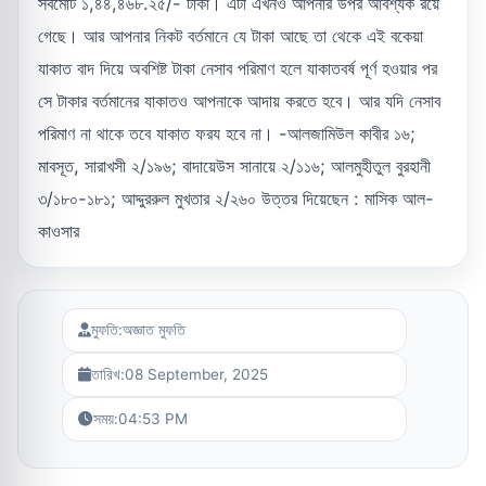
সর্বমোট ১,৪৪,৪৬৮.২৫/- টাকা। এটা এখনও আপনার উপর আবশ্যক রয়ে
গেছে। আর আপনার নিকট বর্তমানে যে টাকা আছে তা থেকে এই বকেয়া
যাকাত বাদ দিয়ে অবশিষ্ট টাকা নেসাব পরিমাণ হলে যাকাতবর্ষ পূর্ণ হওয়ার পর
সে টাকার বর্তমানের যাকাতও আপনাকে আদায় করতে হবে। আর যদি নেসাব
পরিমাণ না থাকে তবে যাকাত ফরয হবে না। -আলজামিউল কাবীর ১৬;
মাবসূত, সারাখসী ২/১৯৬; বাদায়েউস সানায়ে ২/১১৬; আলমুহীতুল বুরহানী
৩/১৮০-১৮১; আদ্দুররুল মুখতার ২/২৬০ উত্তর দিয়েছেন : মাসিক আল-
কাওসার
মুফতি:
অজ্ঞাত মুফতি
তারিখ:
08 September, 2025
সময়:
04:53 PM