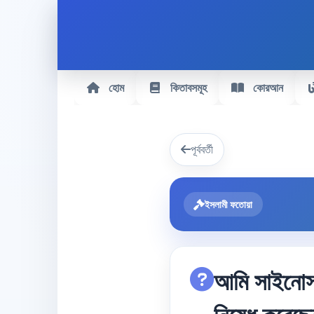
হোম
কিতাবসমূহ
কোরআন
পূর্ববর্তী
ইসলামী ফতোয়া
আমি সাইনোসা