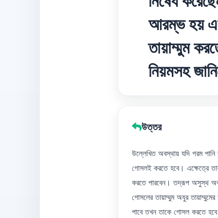
নিষেধ করেছেন
আরম্ভ হয় এ
তায়াম্মুম কর
নিয়মসহ জান
উত্তর
উল্লেখিত অবস্থায় যদি গরম পানি 
গোসলই করতে হবে। এক্ষেত্রে তায়া
করতে পারবেন। তদ্রূপ অসুস্থ অব
গোসলের তায়াম্মুম অযুর তায়াম্ম
পাবে তখন তাকে গোসল করতে হবে। 