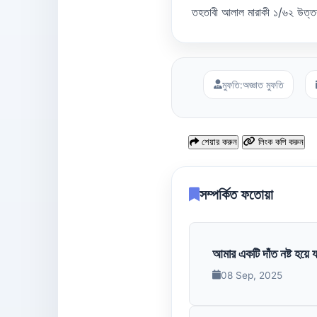
তহতাবী আলাল মারাকী ১/৬২ উত্ত
মুফতি:
অজ্ঞাত মুফতি
শেয়ার করুন
লিংক কপি করুন
সম্পর্কিত ফতোয়া
আমার একটি দাঁত নষ্ট হয়ে য
08 Sep, 2025