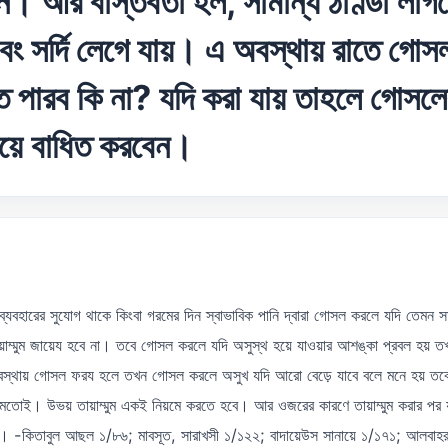
। আর বাস্তবতা হল, সামান্য ঠাণ্ডা লাগল
বং সর্দি লেগে যায়। এ অবস্থায় রাতে গ
তে পারব কি না? যদি করা যায় তাহলে গোসলের 
িয়ে বাধিত করবেন।
ব্যবহারের সুযোগ থাকে কিংবা গরমের দিন স্বাভাবিক পানি দ্বারা গোসল করলে যদি তেমন 
ম্মুম জায়েয হবে না। তবে গোসল করলে যদি অসুস্থ হয়ে যাওয়ার আশঙ্কা প্রবল হয় তখন 
স্থায় গোসল ফরয হলে তখন গোসল করলে অসুখ যদি আরো বেড়ে যাবে বলে মনে হয় তবেও 
ুমের মতোই। উভয় তায়াম্মুম একই নিয়মে করতে হবে। আর ওজরের কারণে তায়াম্মুম করার পর
-কিতাবুল আছল ১/৮৬; মাবসূত, সারাখসী ১/১২২; বাদায়েউস সানায়ে ১/১৭১; আলবাহরুর