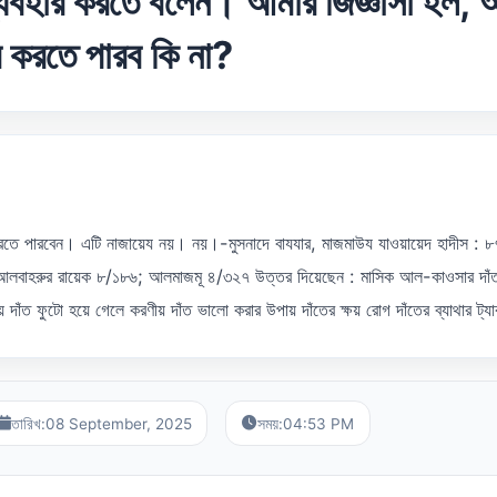
ব্যবহার করতে বলেন। আমার জিজ্ঞাসা হল, 
র করতে পারব কি না?
বহার করতে পারবেন। এটি নাজায়েয নয়। নয়।-মুসনাদে বাযযার, মাজমাউয যাওয়ায়েদ হাদীস : ৮
লবাহরুর রায়েক ৮/১৮৬; আলমাজমূ ৪/৩২৭ উত্তর দিয়েছেন : মাসিক আল-কাওসার দাঁত কেন 
 দাঁত ফুটো হয়ে গেলে করণীয় দাঁত ভালো করার উপায় দাঁতের ক্ষয় রোগ দাঁতের ব্যাথার ট্
তারিখ:
08 September, 2025
সময়:
04:53 PM