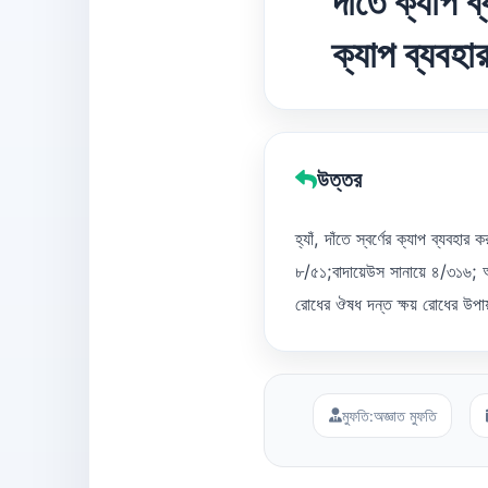
দাঁতে ক্যাপ 
ক্যাপ ব্যবহা
উত্তর
হ্যাঁ, দাঁতে স্বর্ণের ক্যাপ ব্য
৮/৫১;বাদায়েউস সানায়ে ৪/৩১৬; আ
রোধের ঔষধ দন্ত ক্ষয় রোধের উপায়
মুফতি:
অজ্ঞাত মুফতি