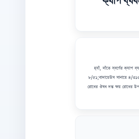
ক্যাপ ব্য
হ্যাঁ, দাঁতে স্বর্ণের ক্য
৮/৫১;বাদায়েউস সানায়ে ৪/৩১৬;
রোধের ঔষধ দন্ত ক্ষয় রোধের উপা