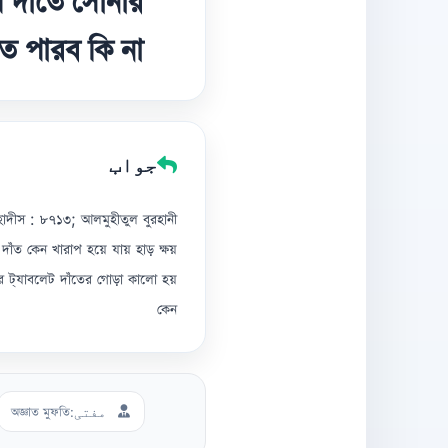
 দাঁতে সোনার
ে পারব কি না?
جواب
হাদীস : ৮৭১৩; আলমুহীতুল বুরহানী
কেন খারাপ হয়ে যায় হাড় ক্ষয়
র ট্যাবলেট দাঁতের গোড়া কালো হয়
কেন
مفتی:
অজ্ঞাত মুফতি