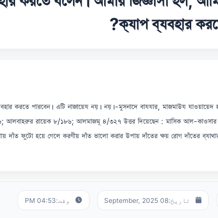
বহার করতে বলেন। আমার জিজ্ঞাসা হল, আমি
ক্যাপ ব্যবহার করত
াপ ব্যবহার করতে পারবেন। এটি নাজায়েয নয়। নয়।-মুসনাদে বাযযার, মাজমাউয যাওয়ায়েদ 
 আলবাহরুর রায়েক ৮/১৮৬; আলমাজমূ ৪/৩২৭ উত্তর দিয়েছেন : মাসিক আল-কাওসার দাঁত 
য় দাঁত ফুটো হয়ে গেলে করণীয় দাঁত ভালো করার উপায় দাঁতের ক্ষয় রোগ দাঁতের ব্যাথা
تاریخ:
08 September, 2025
وقت:
04:53 PM