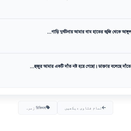
গাড়ি দুর্ঘটনায় আমার বাম হাতের কব্জি থেকে আঙ্গুল পর্
হুজুর আমার একটি দাঁত নষ্ট হয়ে গেছো। ডাক্তার বলেছে দাঁতে 
تمام فتاوی دیکھیں
চিকিৎসা زمرہ