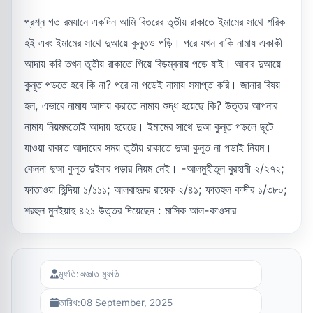
প্রশ্ন গত রমযানে একদিন আমি বিতরের তৃতীয় রাকাতে ইমামের সাথে শরিক
হই এবং ইমামের সাথে দুআয়ে কুনূতও পড়ি। পরে যখন বাকি নামায একাকী
আদায় করি তখন তৃতীয় রাকাতে গিয়ে বিড়ম্বনায় পড়ে যাই। আবার দুআয়ে
কুনূত পড়তে হবে কি না? পরে না পড়েই নামায সমাপ্ত করি। জানার বিষয়
হল, এভাবে নামায আদায় করাতে নামায শুদ্ধ হয়েছে কি? উত্তর আপনার
নামায নিয়মমতোই আদায় হয়েছে। ইমামের সাথে দুআ কুনূত পড়লে ছুটে
যাওয়া রাকাত আদায়ের সময় তৃতীয় রাকাতে দুআ কুনূত না পড়াই নিয়ম।
কেননা দুআ কুনূত দুইবার পড়ার নিয়ম নেই। -আলমুহীতুল বুরহানী ২/২৭২;
ফাতাওয়া হিন্দিয়া ১/১১১; আলবাহরুর রায়েক ২/৪১; ফাতহুল কাদীর ১/৩৮০;
শরহুল মুনইয়াহ ৪২১ উত্তর দিয়েছেন : মাসিক আল-কাওসার
মুফতি:
অজ্ঞাত মুফতি
তারিখ:
08 September, 2025