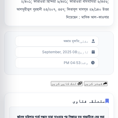
২/৪০১; ফাতাওয়া হিন্দিয়া ৬/৪৫১; ফাতাওয়া বাযযাযিয়া ৬/৪৫৬;
আলমুহীতুল বুরহানী ২৩/২০৭, ৩৩৭; কিতাবুল মাবসূত ২৯/১৪০ উত্তর
দিয়েছেন : মাসিক আল-কাওসার
مفتی:
অজ্ঞাত মুফতি
تاریخ:
08 September, 2025
وقت:
04:53 PM
شیئر کریں
لنک کاپی کریں
متعلقہ فتاوی
জনৈক মহিলার গর্ভে সন্তান মারা যাওয়ার পর সিজারে মৃত বাচ্চাটিকে বের করা