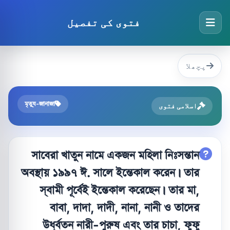
فتوی کی تفصیل
پچھلا
মৃত্যু-জানাজা
اسلامی فتوی
সাবেরা খাতুন নামে একজন মহিলা নিঃসন্তান
অবস্থায় ১৯৯৭ ঈ. সালে ইন্তেকাল করেন। তার
স্বামী পূর্বেই ইন্তেকাল করেছেন। তার মা,
বাবা, দাদা, দাদী, নানা, নানী ও তাদের
উর্ধ্বতন নারী-পুরুষ এবং তার চাচা, ফুফু