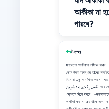
যদি আকীকা 
আকীকা না হয়
পারবে?
উত্তর
সন্তানের আকীকার দায়িত্ব বাবার। ব
হোক উভয় অবস্থায় তাদের সম্মতিত
দিনে বা একুশতম দিনে করবে। আয়েশা রা. থেকে বর্ণিত, তিনি বলেন, ، فَإِنْ لَمْ يَكُنْ
فَفِي إِحْدَى وَعِشْرِينَ. আর তা (আকীকা) যেন সপ্তম দিনে করা হয়, যদি সপ্তম দিনে করা না হয় তবে চৌদ্দতম দিনে এবং চৌদ্দতম দিনে করা না হলে
একুশতম দিনে করবে। -মুসতাদরাক
আকীকা করা না হয়ে থাকে এবং সে 
আমি যদি জানতাম যে, আমার আকীক