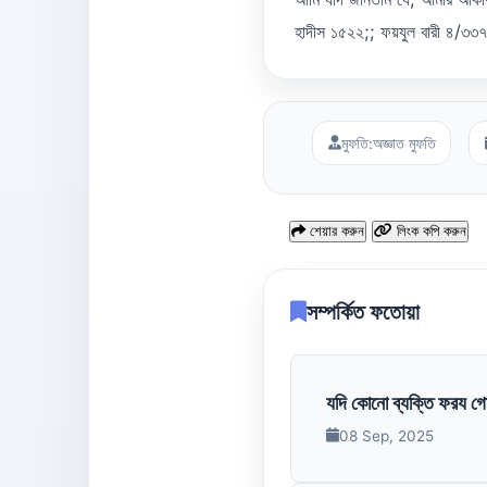
হাদীস ১৫২২;; ফয়যুল বারী ৪/৩৩
মুফতি:
অজ্ঞাত মুফতি
শেয়ার করুন
লিংক কপি করুন
সম্পর্কিত ফতোয়া
যদি কোনো ব্যক্তি ফরয গোসল
08 Sep, 2025