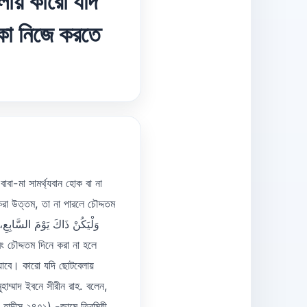
ায় কারো যদি
কা নিজে করতে
াবা-মা সামর্থ্যবান হোক বা না
া উত্তম, তা না পারলে চৌদ্দতম
াবে। কারো যদি ছোটবেলায়
ম্মাদ ইবনে সীরীন রাহ. বলেন,
 হাদীস ২৪৭১) -জামে তিরমিযী,