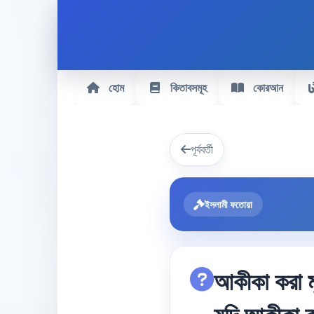
হোম
কিতাবসমূহ
কোরআন
পূর্ববর্তী
ইসলামী ফতোয়া
আকীকা করা মূ