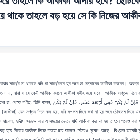
করে তাহলে কি আকীকা আদায় হবে? ছোটবেল
ে থাকে তাহলে বড় হয়ে সে কি নিজের আকী
াবার সামর্থ্য না থাকলে যদি মা সামর্থ্যবান হন তবে মা সন্তানের আকীকা করবেন। অবশ্য ব
ে দাদা, নানা বা যে কেউ আকীকা করলে আকীকা সহীহ হয়ে যাবে। আকীকা সপ্তম দিনে কর
وَلْيَكُنْ ذَاكَ يَوْمَ السَّابِعِ، فَإِنْ لَمْ يَكُنْ فَفِي أَرْبَعَةَ عَشَرَ
ে হাকেম, হাদীস ৭৬৬৯ আর এ সময়ের ভেতর যদি আকীকা করা না হয় তাহলে পরেও করা য
বড় হয়ে নিজের আকীকা নিজে করতে চায় তাহলে সেটারও সুযোগ আছে। বিখ্যাত তাবেয়ী মুহা
া করা হয়নি তাহলে আমি নিজেই আমার আকীকা করতাম। (মুসান্নাফে ইবনে আবী শাইবা,