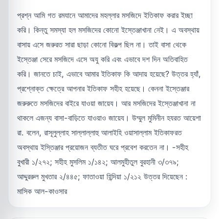
প্রশ্ন আমি গত রমযানে আমাদের মহল্লার মসজিদে ইতিকাফ করার ইচ্ছা
করি। কিন্তু সমস্যা হল মসজিদের কোনো ইস্তেঞ্জাখানা নেই। এ অবস্থায়
বাসায় এসে জরুরত সারা ছাড়া কোনো বিকল্প ছিল না। তাই বাসা থেকে
ইস্তেঞ্জা সেরে মসজিদে এসে অযু করি এবং এভাবে দশ দিন অতিবাহিত
করি। জানতে চাই, এভাবে আমার ইতিকাফ কি আদায় হয়েছে? উত্তর হ্যাঁ,
প্রশ্নোক্ত ক্ষেত্রে আপনার ইতিকাফ সহীহ হয়েছে। কেননা ইস্তেঞ্জার
জরুরুতে মসজিদের বাইরে যাওয়া জায়েয। আর মসজিদের ইস্তেঞ্জাখানা না
থাকলে এজন্য বাসা-বাড়িতে যাওয়াও জায়েয। উম্মুল মুমিনীন হযরত আয়েশা
রা. বলেন, রাসূলুল্লাহ সাল্লাল্লাহু আলাইহি ওয়াসাল্লাম ইতিকাফরত
অবস্থায় ইস্তিঞ্জার প্রয়োজন ব্যতীত ঘরে প্রবেশ করতেন না। -সহীহ
বুখারী ১/২৭২; সহীহ মুসলিম ১/১৪২; আলমুহীতুল বুরহানী ৩/৩৭৯;
আদ্দুররুল মুখতার ২/৪৪৫; ফাতাওয়া হিন্দিয়া ১/২১২ উত্তর দিয়েছেন :
মাসিক আল-কাওসার