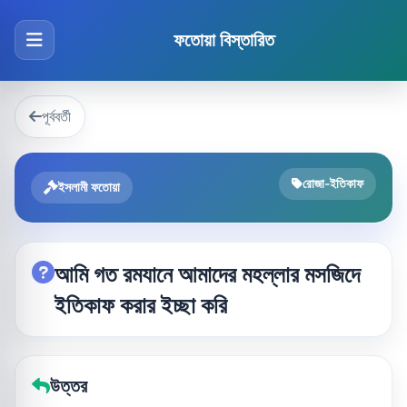
ফতোয়া বিস্তারিত
পূর্ববর্তী
রোজা-ইতিকাফ
ইসলামী ফতোয়া
আমি গত রমযানে আমাদের মহল্লার মসজিদে
ইতিকাফ করার ইচ্ছা করি
উত্তর