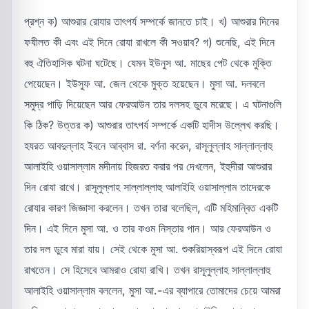
প্রশ্ন ক) আশুরার রোযার তাৎপর্য সম্পর্কে জানতে চাই। খ) আশুরার দিনের
ফযীলত কী এবং এই দিনে রোযা রাখলে কী সওয়াব? গ) শুনেছি, এই দিনে
বহু ঐতিহাসিক ঘটনা ঘটেছে। যেমন ইউনুস আ. মাছের পেট থেকে মুক্তি
পেয়েছেন। ইউসুফ আ. জেল থেকে মুক্ত হয়েছেন। মুসা আ. দলবলে
সমুদ্র পাড়ি দিয়েছেন আর ফেরআউন তার দলসহ ডুবে মরেছে। এ ঘটনাগুলি
কি ঠিক? উত্তর ক) আশুরার তাৎপর্য সম্পর্কে একটি হাদীস উল্লেখ করছি।
হযরত আবদুল্লাহ ইবনে আব্বাস রা. বর্ণনা করেন, রাসূলুল্লাহ সাল্লাল্লাহু
আলাইহি ওয়াসাল্লাম মদীনায় হিজরত করার পর দেখলেন, ইহুদীরা আশুরার
দিন রোযা রাখে। রাসূলুল্লাহ সাল্লাল্লাহু আলাইহি ওয়াসাল্লাম তাদেরকে
রোযার কারণ জিজ্ঞাসা করলেন। তখন তারা বলেছিল, এটি মহিমান্বিত একটি
দিন। এই দিনে মুসা আ. ও তার কওম নিস্তার পান। আর ফেরআউন ও
তার দল ডুবে মারা যায়। সেই থেকে মুসা আ. শুকরিয়াস্বরূপ এই দিনে রোযা
রাখতেন। সে হিসেবে আমরাও রোযা রাখি। তখন রাসূলুল্লাহ সাল্লাল্লাহু
আলাইহি ওয়াসাল্লাম বললেন, মুসা আ.-এর ব্যাপারে তোমাদের চেয়ে আমরা