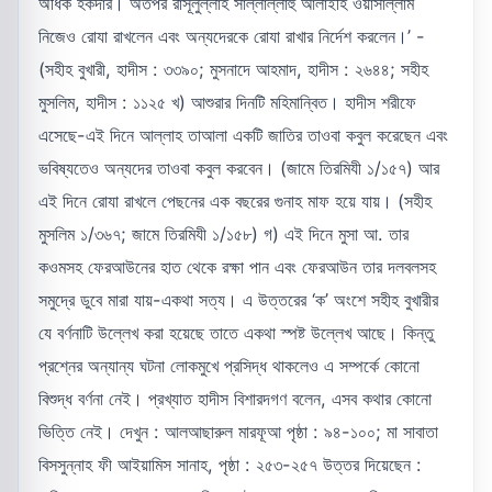
অধিক হকদার। অতপর রাসূলুল্লাহ সাল্লাল্লাহু আলাইহি ওয়াসাল্লাম
নিজেও রোযা রাখলেন এবং অন্যদেরকে রোযা রাখার নির্দেশ করলেন।’ -
(সহীহ বুখারী, হাদীস : ৩৩৯০; মুসনাদে আহমাদ, হাদীস : ২৬৪৪; সহীহ
মুসলিম, হাদীস : ১১২৫ খ) আশুরার দিনটি মহিমান্বিত। হাদীস শরীফে
এসেছে-এই দিনে আল্লাহ তাআলা একটি জাতির তাওবা কবুল করেছেন এবং
ভবিষ্যতেও অন্যদের তাওবা কবুল করবেন। (জামে তিরমিযী ১/১৫৭) আর
এই দিনে রোযা রাখলে পেছনের এক বছরের গুনাহ মাফ হয়ে যায়। (সহীহ
মুসলিম ১/৩৬৭; জামে তিরমিযী ১/১৫৮) গ) এই দিনে মুসা আ. তার
কওমসহ ফেরআউনের হাত থেকে রক্ষা পান এবং ফেরআউন তার দলবলসহ
সমুদ্রে ডুবে মারা যায়-একথা সত্য। এ উত্তরের ‘ক’ অংশে সহীহ বুখারীর
যে বর্ণনাটি উল্লেখ করা হয়েছে তাতে একথা স্পষ্ট উল্লেখ আছে। কিন্তু
প্রশ্নের অন্যান্য ঘটনা লোকমুখে প্রসিদ্ধ থাকলেও এ সম্পর্কে কোনো
বিশুদ্ধ বর্ণনা নেই। প্রখ্যাত হাদীস বিশারদগণ বলেন, এসব কথার কোনো
ভিত্তি নেই। দেখুন : আলআছারুল মারফূআ পৃষ্ঠা : ৯৪-১০০; মা সাবাতা
বিসসুন্নাহ ফী আইয়ামিস সানাহ, পৃষ্ঠা : ২৫৩-২৫৭ উত্তর দিয়েছেন :