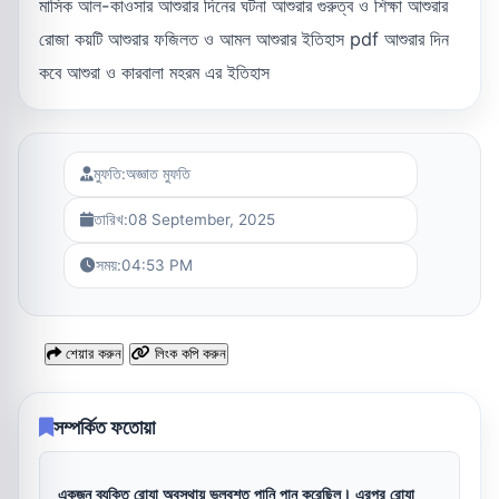
মাসিক আল-কাওসার আশুরার দিনের ঘটনা আশুরার গুরুত্ব ও শিক্ষা আশুরার
রোজা কয়টি আশুরার ফজিলত ও আমল আশুরার ইতিহাস pdf আশুরার দিন
কবে আশুরা ও কারবালা মহরম এর ইতিহাস
মুফতি:
অজ্ঞাত মুফতি
তারিখ:
08 September, 2025
সময়:
04:53 PM
শেয়ার করুন
লিংক কপি করুন
সম্পর্কিত ফতোয়া
একজন ব্যক্তি রোযা অবস্থায় ভুলবশত পানি পান করেছিল। এরপর রোযা