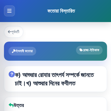
ফতোয়া বিস্তারিত
পূর্ববর্তী
রোজা-ইতিকাফ
ইসলামী ফতোয়া
ক) আশুরার রোযার তাৎপর্য সম্পর্কে জানতে
চাই।খ) আশুরার দিনের ফযীলত
উত্তর