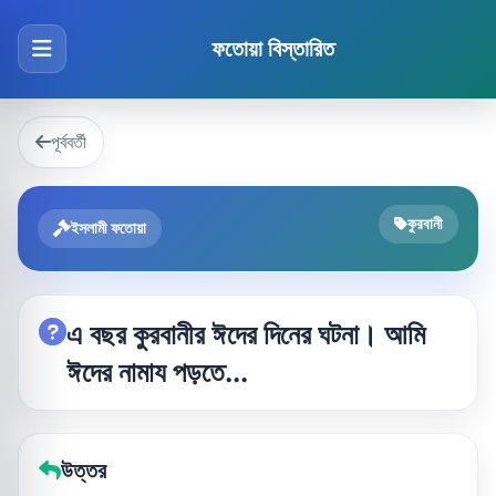
ফতোয়া বিস্তারিত
পূর্ববর্তী
কুরবানী
ইসলামী ফতোয়া
এ বছর কুরবানীর ঈদের দিনের ঘটনা। আমি
ঈদের নামায পড়তে...
উত্তর