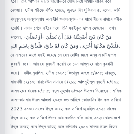
হবে। তাই আপনার উচিত ভালোভাবে খোঁজ নিয়ে সময়টি যাচাই করে
নেওয়া। হাদীস শরীফে বর্ণিত হয়েছে, জুনদুব বিন সুফিয়ান রা. বলেন, আমি
রাসূলুল্লাহ সাল্লাল্লাহু আলাইহি ওয়াসাল্লাম-এর সাথে ঈদের নামাযে শরীক
হয়েছি। নামায শেষে বাইরে এসে তিনি যবাইকৃত ছাগল দেখলেন। তখন
বললেন, مَنْ كَانَ ذَبَحَ أُضْحِيَّتَهُ قَبْلَ أَنْ يُصَلِّيَ -أَوْ نُصَلِّيَ-
فَلْيَذْبَحْ مَكَانَهَا أُخْرَى، وَمَنْ كَانَ لَمْ يَذْبَحْ، فَلْيَذْبَحْ بِاسْمِ اللهِ.
যে নামাযের আগে যবাই করেছে সে যেন সেটির বদলে অন্য একটি ছাগল
কুরবানী করে। আর যে কুরবানী করেনি সে যেন আল্লাহর নামে কুরবানী
করে। -সহীহ মুসলিম, হাদীস ১৯৬০; কিতাবুল আছল ৫/৪০৫; মাবসূত,
সারাখসী ১২/১০; বাদায়েউস সানায়ে ৪/২১১; আলমুহীতুল বুরহানী ৮/৪৬১;
আলবাহরুর রায়েক ৮/১৭৫; রদ্দুল মুহতার ৬/৩২০ উত্তর দিয়েছেন : মাসিক
আল-কাওসার ঈদুল আজহা ২০২৩ কত তারিখে কোরবানির ঈদ কত তারিখে
2023 ২০০৩ সালের ঈদুল আযহা কত তারিখে হয়েছিল ২০২১ সালের
ঈদুল আযহা কত তারিখে ঈদের আর কতদিন বাকি আছে ২০২৩ বাংলাদেশে
ঈদুল আজহা কবে ঈদুল আযহা আল কাউসার ২০০০ সালের ঈদুল ফিতর