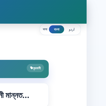
বাংলা
اردو
ভাষা
কুরবানী
নী মান্নত...