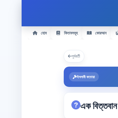
হোম
কিতাবসমূহ
কোরআন
পূর্ববর্তী
ইসলামী ফতোয়া
এক বিত্তবান ব