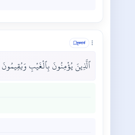
বুকমার্ক
ٱلَّذِينَ يُؤْمِنُونَ بِٱلْغَيْبِ وَيُقِيمُونَ ٱل