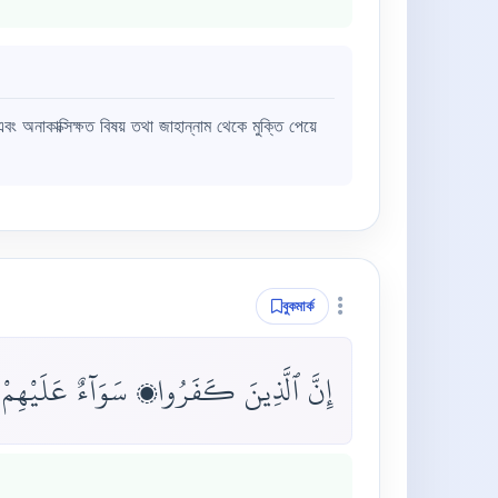
এবং অনাকাক্সিক্ষত বিষয় তথা জাহান্নাম থেকে মুক্তি পেয়ে
বুকমার্ক
إِنَّ ٱلَّذِينَ كَفَرُوا۟ سَوَآءٌ عَلَيْهِمْ ءَ