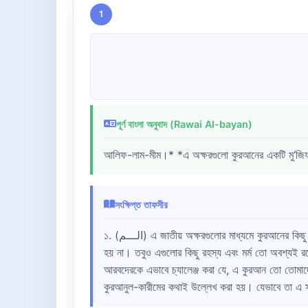
1
পূর্ণ বাংলা অনুবাদ (Rawai Al-bayan)
আলিফ-লাম-মীম।* *এ অক্ষরগুলো কুরআনের একটি মু‘জিযা
সংক্ষিপ্ত তাফসীর
১. (الـــم) এ জাতীয় অক্ষরগুলোর মাধ্যমে কুরআনের কিছু কিছু সূরা শুরু করা হয়েছে। এগুলো এমন কিছু বর্ণ যেগুলোকে (أ، ب، ت) এর মতো পৃথক পৃথকভাবে উচ্চারণ করতে হয়। আসলে এ সবের কোন অর্থ
হয় না। তবুও এগুলোর কিছু রহস্য এবং মর্ম তো অবশ্যই 
আরবদেরকে এভাবে চ্যালেঞ্জ করা যে, এ কুরআন তো তোমাদে
কুরআনুল-কারীমের কথাই উল্লেখ করা হয়। যেভাবে তা এ স