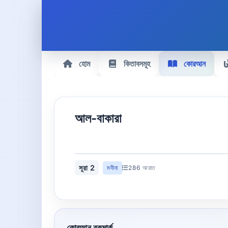
হোম
কিতাবসমূহ
কোরআন
আল-বাকারা
সূরা 2
মদীনা
286 আয়াত
কোরআন বুকমার্ক