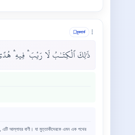
বুকমার্ক
ذَٰلِكَ ٱلْكِتَـٰبُ لَا رَيْبَ ۛ فِيهِ ۛ هُدًى ل
, এটি আল্লাহর বাণী। যা মুত্তাকীদেরকে এমন এক পথের