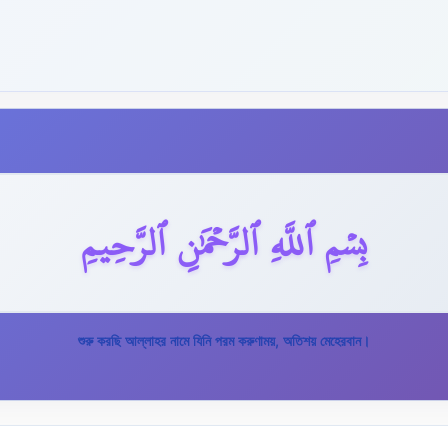
بِسۡمِ ٱللَّهِ ٱلرَّحۡمَٰنِ ٱلرَّحِيمِ
শুরু করছি আল্লাহর নামে যিনি পরম করুণাময়, অতিশয় মেহেরবান।