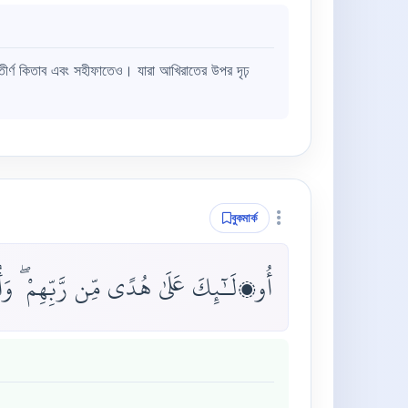
ীর্ণ কিতাব এবং সহীফাতেও। যারা আখিরাতের উপর দৃঢ়
বুকমার্ক
أُو۟لَـٰٓئِكَ عَلَىٰ هُدًى مِّن رَّبِّهِمْ ۖ وَ