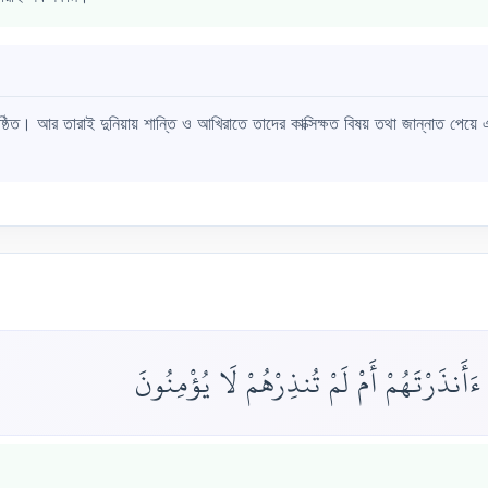
িষ্ঠিত। আর তারাই দুনিয়ায় শান্তি ও আখিরাতে তাদের কাক্সিক্ষত বিষয় তথা জান্নাত পেয়ে 
أَنذَرْتَهُمْ أَمْ لَمْ تُنذِرْهُمْ لَا يُؤْمِنُونَ