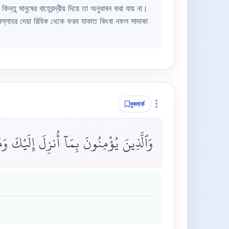
্তু মানুষের বাহ্যেন্দ্রীয় দিয়ে তা অনুধাবন করা যায় না।
ল্লাহর দেয়া রিযিক থেকে ফরয যাকাত কিংবা নফল সাদাকা
বুকমার্ক
وَٱلَّذِينَ يُؤْمِنُونَ بِمَآ أُنزِلَ إِلَيْكَ و