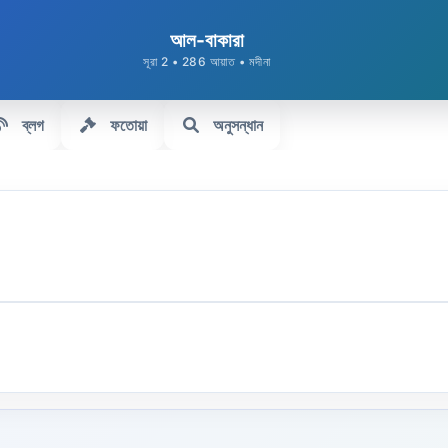
আল-বাকারা
সূরা 2 • 286 আয়াত • মদীনা
ব্লগ
ফতোয়া
অনুসন্ধান