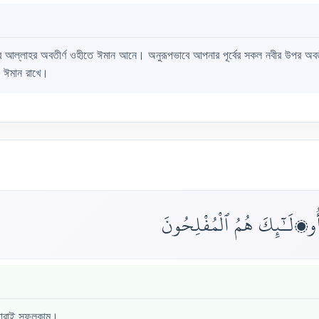
র আল্লাহর অবতীর্ণ ওহীতে ঈমান আনে। অনুরূপভাবে আপনার পূর্বের সকল নবীর উপর অবত
 ঈমান রাখে।
أُو۟لَـٰٓئِكَ هُمُ ٱلْمُفْلِحُونَ
 তারাই সফলকাম।