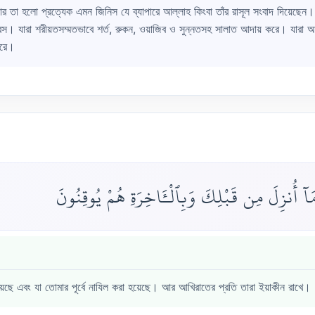
 তা হলো প্রত্যেক এমন জিনিস যে ব্যাপারে আল্লাহ কিংবা তাঁর রাসূল সংবাদ দিয়েছেন। কিন
বস। যারা শরীয়তসম্মতভাবে শর্ত, রুকন, ওয়াজিব ও সুন্নতসহ সালাত আদায় করে। যারা আ
করে।
َمَآ أُنزِلَ مِن قَبْلِكَ وَبِٱلْـَٔاخِرَةِ هُمْ يُوقِنُونَ
েছে এবং যা তোমার পূর্বে নাযিল করা হয়েছে। আর আখিরাতের প্রতি তারা ইয়াকীন রাখে।