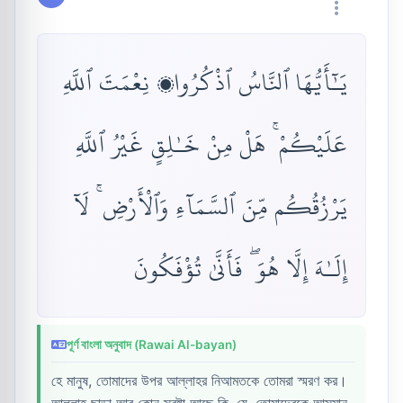
يَـٰٓأَيُّهَا ٱلنَّاسُ ٱذْكُرُوا۟ نِعْمَتَ ٱللَّهِ
عَلَيْكُمْ ۚ هَلْ مِنْ خَـٰلِقٍ غَيْرُ ٱللَّهِ
يَرْزُقُكُم مِّنَ ٱلسَّمَآءِ وَٱلْأَرْضِ ۚ لَآ
إِلَـٰهَ إِلَّا هُوَ ۖ فَأَنَّىٰ تُؤْفَكُونَ
পূর্ণ বাংলা অনুবাদ (Rawai Al-bayan)
হে মানুষ, তোমাদের উপর আল্লাহর নিআমতকে তোমরা স্মরণ কর।