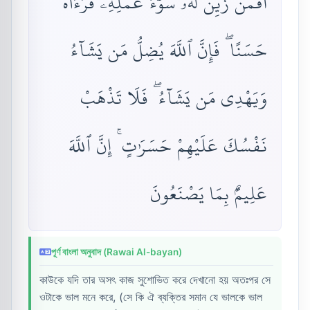
أَفَمَن زُيِّنَ لَهُۥ سُوٓءُ عَمَلِهِۦ فَرَءَاهُ
حَسَنًا ۖ فَإِنَّ ٱللَّهَ يُضِلُّ مَن يَشَآءُ
وَيَهْدِى مَن يَشَآءُ ۖ فَلَا تَذْهَبْ
نَفْسُكَ عَلَيْهِمْ حَسَرَٰتٍ ۚ إِنَّ ٱللَّهَ
عَلِيمٌۢ بِمَا يَصْنَعُونَ
পূর্ণ বাংলা অনুবাদ (Rawai Al-bayan)
কাউকে যদি তার অসৎ কাজ সুশোভিত করে দেখানো হয় অতঃপর সে
ওটাকে ভাল মনে করে, (সে কি ঐ ব্যক্তির সমান যে ভালকে ভাল