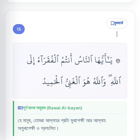
বুকমার্ক
15
۞ يَـٰٓأَيُّهَا ٱلنَّاسُ أَنتُمُ ٱلْفُقَرَآءُ إِلَى
ٱللَّهِ ۖ وَٱللَّهُ هُوَ ٱلْغَنِىُّ ٱلْحَمِيدُ
পূর্ণ বাংলা অনুবাদ (Rawai Al-bayan)
হে মানুষ, তোমরা আল্লাহর প্রতি মুখাপেক্ষী আর আল্লাহ
অমুখাপেক্ষী ও প্রশংসিত।