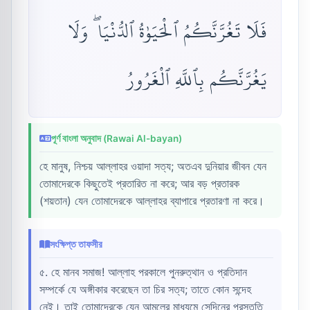
فَلَا تَغُرَّنَّكُمُ ٱلْحَيَوٰةُ ٱلدُّنْيَا ۖ وَلَا
يَغُرَّنَّكُم بِٱللَّهِ ٱلْغَرُورُ
পূর্ণ বাংলা অনুবাদ (Rawai Al-bayan)
হে মানুষ, নিশ্চয় আল্লাহর ওয়াদা সত্য; অতএব দুনিয়ার জীবন যেন
তোমাদেরকে কিছুতেই প্রতারিত না করে; আর বড় প্রতারক
(শয়তান) যেন তোমাদেরকে আল্লাহর ব্যাপারে প্রতারণা না করে।
সংক্ষিপ্ত তাফসীর
৫. হে মানব সমাজ! আল্লাহ পরকালে পুনরুত্থান ও প্রতিদান
সম্পর্কে যে অঙ্গীকার করেছেন তা চির সত্য; তাতে কোন সন্দেহ
নেই। তাই তোমাদেরকে যেন আমলের মাধ্যমে সেদিনের প্রস্তুতি