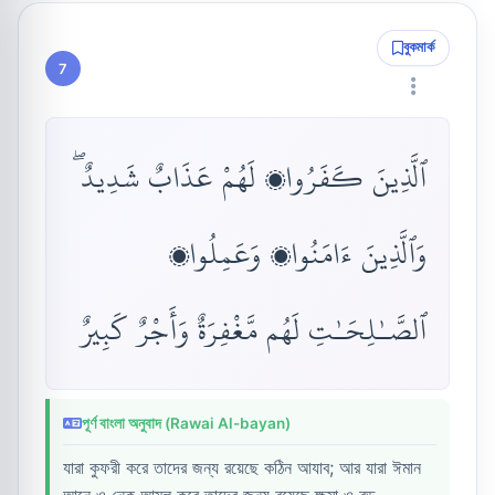
বুকমার্ক
7
ٱلَّذِينَ كَفَرُوا۟ لَهُمْ عَذَابٌ شَدِيدٌ ۖ
وَٱلَّذِينَ ءَامَنُوا۟ وَعَمِلُوا۟
ٱلصَّـٰلِحَـٰتِ لَهُم مَّغْفِرَةٌ وَأَجْرٌ كَبِيرٌ
পূর্ণ বাংলা অনুবাদ (Rawai Al-bayan)
যারা কুফরী করে তাদের জন্য রয়েছে কঠিন আযাব; আর যারা ঈমান