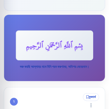
بِسۡمِ ٱللَّهِ ٱلرَّحۡمَٰنِ ٱلرَّحِيمِ
শুরু করছি আল্লাহর নামে যিনি পরম করুণাময়, অতিশয় মেহেরবান।
বুকমার্ক
1