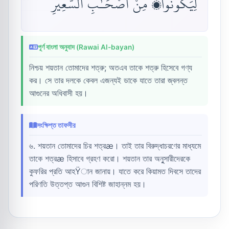
لِيَكُونُوا۟ مِنْ أَصْحَـٰبِ ٱلسَّعِيرِ
পূর্ণ বাংলা অনুবাদ (Rawai Al-bayan)
নিশ্চয় শয়তান তোমাদের শত্রু; অতএব তাকে শত্রু হিসেবে গণ্য
কর। সে তার দলকে কেবল এজন্যই ডাকে যাতে তারা জ্বলন্ত
আগুনের অধিবাসী হয়।
সংক্ষিপ্ত তাফসীর
৬. শয়তান তোমাদের চির শত্রæ। তাই তার বিরুদ্ধাচরণের মাধ্যমে
তাকে শত্রæ হিসাবে গ্রহণ করো। শয়তান তার অনুুসারীদেরকে
কুফরির প্রতি আহŸান জানায়। যাতে করে কিয়ামত দিবসে তাদের
পরিণতি উত্তপ্ত আগুন বিশিষ্ট জাহান্নম হয়।