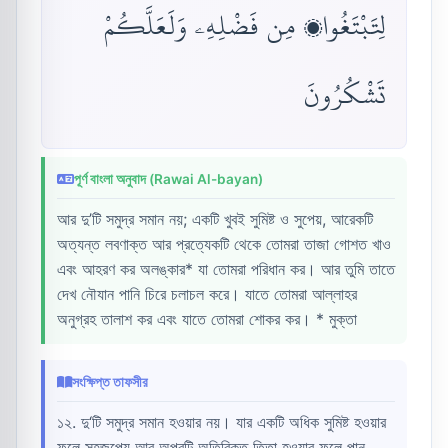
لِتَبْتَغُوا۟ مِن فَضْلِهِۦ وَلَعَلَّكُمْ
تَشْكُرُونَ
পূর্ণ বাংলা অনুবাদ (Rawai Al-bayan)
আর দু’টি সমুদ্র সমান নয়; একটি খুবই সুমিষ্ট ও সুপেয়, আরেকটি
অত্যন্ত লবণাক্ত আর প্রত্যেকটি থেকে তোমরা তাজা গোশত খাও
এবং আহরণ কর অলঙ্কার* যা তোমরা পরিধান কর। আর তুমি তাতে
দেখ নৌযান পানি চিরে চলাচল করে। যাতে তোমরা আল্লাহর
অনুগ্রহ তালাশ কর এবং যাতে তোমরা শোকর কর। * মুক্তা
সংক্ষিপ্ত তাফসীর
১২. দু‘টি সমুদ্র সমান হওয়ার নয়। যার একটি অধিক সুমিষ্ট হওয়ার
ফলে সহজপেয় আর অপরটি অতিরিক্ত তিতা হওয়ার ফলে পান