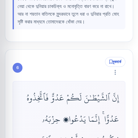
নেয়া থেকে দুনিয়ার চাকচিক্য ও মনোবৃত্তি বারণ করে না রাখে।
আর না শয়তান বাতিলকে সুন্দরভাবে তুলে ধরা ও দুনিয়ার প্রতি মোহ
সৃষ্টি করার মাধ্যমে তোমাদেরকে ধোঁকা দেয়।
বুকমার্ক
6
إِنَّ ٱلشَّيْطَـٰنَ لَكُمْ عَدُوٌّ فَٱتَّخِذُوهُ
عَدُوًّا ۚ إِنَّمَا يَدْعُوا۟ حِزْبَهُۥ