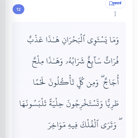
বুকমার্ক
12
وَمَا يَسْتَوِى ٱلْبَحْرَانِ هَـٰذَا عَذْبٌ
فُرَاتٌ سَآئِغٌ شَرَابُهُۥ وَهَـٰذَا مِلْحٌ
أُجَاجٌ ۖ وَمِن كُلٍّ تَأْكُلُونَ لَحْمًا
طَرِيًّا وَتَسْتَخْرِجُونَ حِلْيَةً تَلْبَسُونَهَا
ۖ وَتَرَى ٱلْفُلْكَ فِيهِ مَوَاخِرَ