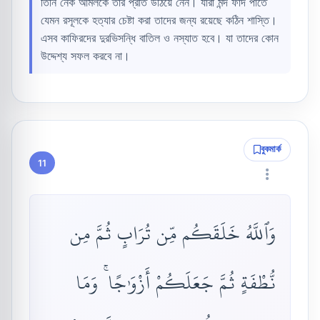
তিনি নেক আমলকে তাঁর প্রতি উঠিয়ে নেন। যারা মন্দ ফাঁদ পাতে
যেমন রসূলকে হত্যার চেষ্টা করা তাদের জন্য রয়েছে কঠিন শাস্তি।
এসব কাফিরদের দুরভিসন্ধি বাতিল ও নস্যাত হবে। যা তাদের কোন
উদ্দেশ্য সফল করবে না।
বুকমার্ক
11
وَٱللَّهُ خَلَقَكُم مِّن تُرَابٍ ثُمَّ مِن
نُّطْفَةٍ ثُمَّ جَعَلَكُمْ أَزْوَٰجًا ۚ وَمَا