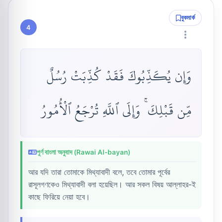
বুকমার্ক
4
وَإِن يُكَذِّبُوكَ فَقَدْ كُذِّبَتْ رُسُلٌ
مِّن قَبْلِكَ ۚ وَإِلَى ٱللَّهِ تُرْجَعُ ٱلْأُمُورُ
পূর্ণ বাংলা অনুবাদ (Rawai Al-bayan)
আর যদি তারা তোমাকে মিথ্যাবাদী বলে, তবে তোমার পূর্বের
রাসূলগণকেও মিথ্যাবাদী বলা হয়েছিল। আর সকল বিষয় আল্লাহর-ই
কাছে ফিরিয়ে নেয়া হবে।