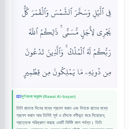
فِى ٱلَّيْلِ وَسَخَّرَ ٱلشَّمْسَ وَٱلْقَمَرَ كُلٌّ
يَجْرِى لِأَجَلٍ مُّسَمًّى ۚ ذَٰلِكُمُ ٱللَّهُ
رَبُّكُمْ لَهُ ٱلْمُلْكُ ۚ وَٱلَّذِينَ تَدْعُونَ
مِن دُونِهِۦ مَا يَمْلِكُونَ مِن قِطْمِيرٍ
পূর্ণ বাংলা অনুবাদ (Rawai Al-bayan)
তিনি রাতকে দিনের মধ্যে প্রবেশ করান এবং দিনকে রাতের মধ্যে
প্রবেশ করান আর তিনিই সূর্য ও চাঁদকে বশীভূত করে দিয়েছেন;
প্রত্যেকে পরিভ্রমণ করছে একটি নির্দিষ্ট কাল পর্যন্ত। তিনি