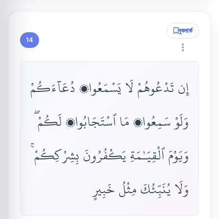
বুকমার্ক
14
إِن تَدْعُوهُمْ لَا يَسْمَعُوا۟ دُعَآءَكُمْ
وَلَوْ سَمِعُوا۟ مَا ٱسْتَجَابُوا۟ لَكُمْ ۖ
وَيَوْمَ ٱلْقِيَـٰمَةِ يَكْفُرُونَ بِشِرْكِكُمْ ۚ
وَلَا يُنَبِّئُكَ مِثْلُ خَبِيرٍ