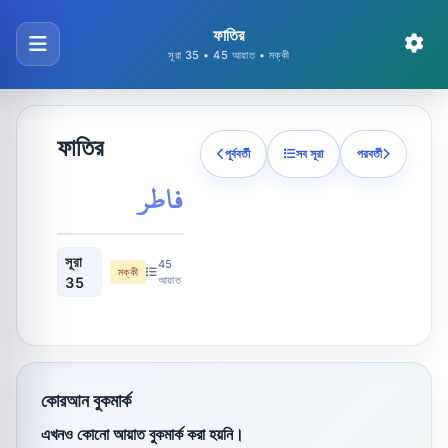
ফাতির
সূরা 35 • 45 আয়াত • মক্কী
ফাতির
পূর্ববর্তী
সব সূরা
পরবর্তী
فاطر
সূরা
45
মক্কী
আয়াত
35
কোরআন বুকমার্ক
এখনও কোনো আয়াত বুকমার্ক করা হয়নি।