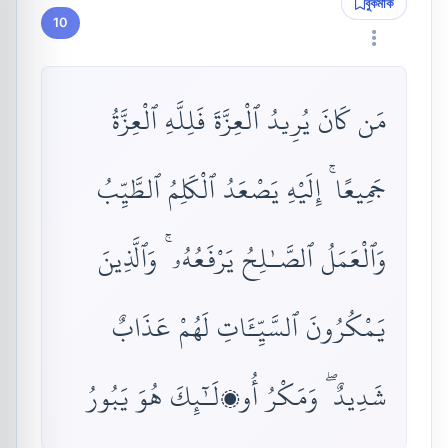
বুকমার্ক
10
مَن كَانَ يُرِيدُ ٱلْعِزَّةَ فَلِلَّهِ ٱلْعِزَّةُ
جَمِيعًا ۚ إِلَيْهِ يَصْعَدُ ٱلْكَلِمُ ٱلطَّيِّبُ
وَٱلْعَمَلُ ٱلصَّـٰلِحُ يَرْفَعُهُۥ ۚ وَٱلَّذِينَ
يَمْكُرُونَ ٱلسَّيِّـَٔاتِ لَهُمْ عَذَابٌ
شَدِيدٌ ۖ وَمَكْرُ أُو۟لَـٰٓئِكَ هُوَ يَبُورُ