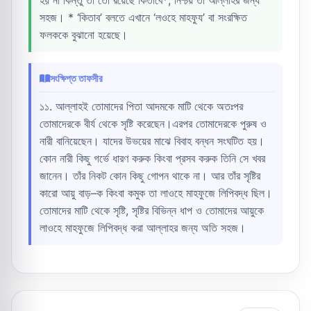
হয় না কিন্তু তা তো রয়েছে কিতাবে*; নিশ্চয় তা আল্লাহর জন্য
সহজ। * ‘কিতাব’ বলতে এখানে ‘লওহে মাহফুয’ বা সংরক্ষিত
ফলককে বুঝানো হয়েছে।
সংক্ষিপ্ত তাফসীর
১১. আল্লাহই তোমাদের পিতা আদমকে মাটি থেকে অতঃপর
তোমাদেরকে বীর্য থেকে সৃষ্টি করেছেন।এরপর তোমাদেরকে পুরুষ ও
নারী বানিয়েছেন। যাদের উভয়ের মাঝে বিবাহ বন্ধন সংঘটিত হয়।
কোন নারী কিছু গর্ভে ধারণ করুক কিংবা প্রসব করুক তিনি সে খবর
জানেন। তাঁর নিকট কোন কিছু গোপন থাকে না। আর তাঁর সৃষ্টির
কারো আয়ু বাড়–ক কিংবা কমুক তা লাওহে মাহফুজে লিপিবদ্ধ ছিল।
তোমাদের মাটি থেকে সৃষ্টি, সৃষ্টির বিভিন্ন ধাপ ও তোমাদের আয়ুকে
লাওহে মাহফুজে লিপিবদ্ধ করা আল্লাহর জন্য অতি সহজ।