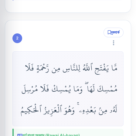
বুকমার্ক
2
مَّا يَفْتَحِ ٱللَّهُ لِلنَّاسِ مِن رَّحْمَةٍ فَلَا
مُمْسِكَ لَهَا ۖ وَمَا يُمْسِكْ فَلَا مُرْسِلَ
لَهُۥ مِنۢ بَعْدِهِۦ ۚ وَهُوَ ٱلْعَزِيزُ ٱلْحَكِيمُ
পূর্ণ বাংলা অনুবাদ (Rawai Al-bayan)