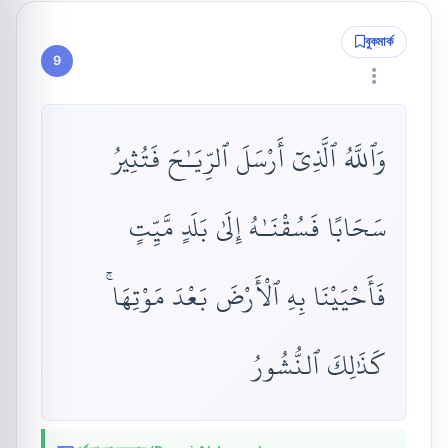
বুকমার্ক
9
وَٱللَّهُ ٱلَّذِىٓ أَرْسَلَ ٱلرِّيَـٰحَ فَتُثِيرُ
سَحَابًا فَسُقْنَـٰهُ إِلَىٰ بَلَدٍ مَّيِّتٍ
فَأَحْيَيْنَا بِهِ ٱلْأَرْضَ بَعْدَ مَوْتِهَا ۚ
كَذَٰلِكَ ٱلنُّشُورُ