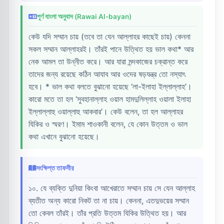
পূর্ণ বাংলা অনুবাদ (Rawai Al-bayan)
কেউ যদি সম্মান চায় (তবে তা যেন আল্লাহর কাছেই চায়) কেননা
সকল সম্মান আল্লাহরই। তাঁরই পানে উত্থিত হয় ভাল কথা* আর
নেক আমল তা উন্নীত করে। আর যারা মন্দকাজের চক্রান্ত করে
তাদের জন্য রয়েছে কঠিন আযাব আর ওদের ষড়যন্ত্র তো নস্যাৎ
হবে। * ভাল কথা বলতে বুঝানো হয়েছে ‘লা-ইলাহা ইল্লাল্লাহ’।
কারো মতে তা হল ‘সুবহানাল্লাহ ওয়াল হামদুলিল্লাহ ওয়ালা ইলাহা
ইল্লাল্লাহু ওয়াল্লাহু আকবার’। কেউ বলেন, তা হল আল্লাহর
যিকির ও স্মরণ। ইমাম শাওকানী বলেন, যে কোন উত্তম ও ভাল
কথা এখানে বুঝানো হয়েছে।
সংক্ষিপ্ত তাফসীর
১০. যে ব্যক্তি দুনিয়া কিংবা আখেরাতে সম্মান চায় সে যেন আল্লাহ
ব্যতীত অন্য কারো নিকট তা না চায়। কেননা, এতদুভয়ের সম্মান
তো কেবল তাঁরই। তাঁর প্রতি উত্তম যিকির উত্থিত হয়। আর