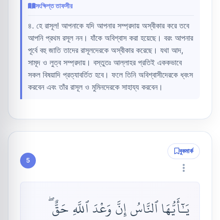
সংক্ষিপ্ত তাফসীর
৪. হে রাসূল! আপনাকে যদি আপনার সম্প্রদায় অস্বীকার করে তবে
আপনি প্রথম রসূল নন। যাঁকে অবিশ্বাস করা হয়েছে। বরং আপনার
পূর্বে বহু জাতি তাদের রাসূলদেরকে অস্বীকার করেছে। যথা আদ,
সামূদ ও লুত্ব সম্প্রদায়। বস্তুতঃ আল্লাহর প্রতিই এককভাবে
সকল বিষয়াদি প্রত্যাবর্তিত হবে। ফলে তিনি অবিশ্বাসীদেরকে ধ্বংস
করবেন এবং তাঁর রাসূল ও মুমিনদেরকে সাহায্য করবেন।
বুকমার্ক
5
يَـٰٓأَيُّهَا ٱلنَّاسُ إِنَّ وَعْدَ ٱللَّهِ حَقٌّ ۖ