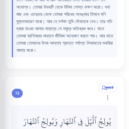
অযোগ্য। তোমরা উভয়টি থেকে টাটকা গোস্ত ভক্ষণ করো। যথা
মাছ এবং এতদুভয় থেকে তোমরা পরিধেয় অলঙ্কার হিসাবে মণি
মুক্তাআহরণ করো। আর হে দর্শক! তুমি নৌযানকে দেখ। তার গতি
দ্বারা যাওয়া আসার সাহায্যে সে সমুদ্র অতিক্রম করে। যাতে
তোমরা ব্যণিজ্যের মাধ্যমে জীবিকা অন্বেষণ করতে পার। আর যাতে
তোমরা তোমাদের উপর আল্লাহ প্রদত্ত পর্যাপ্ত নিআমতের শুকরিয়া
আদায় করো।
বুকমার্ক
13
يُولِجُ ٱلَّيْلَ فِى ٱلنَّهَارِ وَيُولِجُ ٱلنَّهَارَ