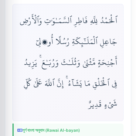
ٱلْحَمْدُ لِلَّهِ فَاطِرِ ٱلسَّمَـٰوَٰتِ وَٱلْأَرْضِ
جَاعِلِ ٱلْمَلَـٰٓئِكَةِ رُسُلًا أُو۟لِىٓ
أَجْنِحَةٍ مَّثْنَىٰ وَثُلَـٰثَ وَرُبَـٰعَ ۚ يَزِيدُ
فِى ٱلْخَلْقِ مَا يَشَآءُ ۚ إِنَّ ٱللَّهَ عَلَىٰ كُلِّ
شَىْءٍ قَدِيرٌ
পূর্ণ বাংলা অনুবাদ (Rawai Al-bayan)