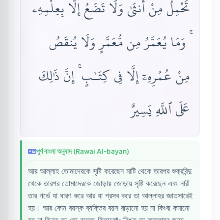
تَحْمِلُ مِنْ أُنثَىٰ وَلَا تَضَعُ إِلَّا بِعِلْمِهِۦ
ۚ وَمَا يُعَمَّرُ مِن مُّعَمَّرٍ وَلَا يُنقَصُ
مِنْ عُمُرِهِۦٓ إِلَّا فِى كِتَـٰبٍ ۚ إِنَّ ذَٰلِكَ
عَلَى ٱللَّهِ يَسِيرٌ
পূর্ণ বাংলা অনুবাদ (Rawai Al-bayan)
আর আল্লাহ তোমাদেরকে সৃষ্টি করেছেন মাটি থেকে তারপর শুক্রবিন্দু
থেকে তারপর তোমাদেরকে জোড়ায় জোড়ায় সৃষ্টি করেছেন এবং নারী
তার গর্ভে যা ধারণ করে আর যা প্রসব করে তা আল্লাহর জ্ঞাতসারেই
হয়। আর কোন বয়স্ক ব্যক্তির বয়স বাড়ানো হয় না কিংবা কমানো