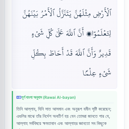
ٱلْأَرْضِ مِثْلَهُنَّ يَتَنَزَّلُ ٱلْأَمْرُ بَيْنَهُنَّ
لِتَعْلَمُوٓا۟ أَنَّ ٱللَّهَ عَلَىٰ كُلِّ شَىْءٍ
قَدِيرٌ وَأَنَّ ٱللَّهَ قَدْ أَحَاطَ بِكُلِّ
شَىْءٍ عِلْمًۢا
পূর্ণ বাংলা অনুবাদ (Rawai Al-bayan)
তিনি আল্লাহ, যিনি সাত আসমান এবং অনুরূপ যমীন সৃষ্টি করেছেন;
এগুলির মাঝে তাঁর নির্দেশ অবতীর্ণ হয় যেন তোমরা জানতে পার যে,
আল্লাহ সর্ববিষয়ে ক্ষমতাবান এবং আল্লাহর জ্ঞানতো সব কিছুকে