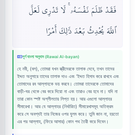
فَقَدْ ظَلَمَ نَفْسَهُۥ ۚ لَا تَدْرِى لَعَلَّ
ٱللَّهَ يُحْدِثُ بَعْدَ ذَٰلِكَ أَمْرًا
পূর্ণ বাংলা অনুবাদ (Rawai Al-bayan)
হে নবী, (বল), তোমরা যখন স্ত্রীদেরকে তালাক দেবে, তখন তাদের
ইদ্দত অনুসারে তাদের তালাক দাও এবং ‘ইদ্দত হিসাব করে রাখবে এবং
তোমাদের রব আল্লাহকে ভয় করবে। তোমরা তাদেরকে তোমাদের
বাড়ী-ঘর থেকে বের করে দিয়ো না এবং তারাও বের হবে না। যদি না
তারা কোন স্পষ্ট অশ্লীলতায় লিপ্ত হয়। আর এগুলো আল্লাহর
সীমারেখা। আর যে আল্লাহর (নির্ধারিত) সীমারেখাসমূহ অতিক্রম
করে সে অবশ্যই তার নিজের ওপর যুলম করে। তুমি জান না, হয়তো
এর পর আল্লাহ, (ফিরে আসার) কোন পথ তৈরী করে দিবেন।