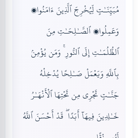
مُبَيِّنَـٰتٍ لِّيُخْرِجَ ٱلَّذِينَ ءَامَنُوا۟
وَعَمِلُوا۟ ٱلصَّـٰلِحَـٰتِ مِنَ
ٱلظُّلُمَـٰتِ إِلَى ٱلنُّورِ ۚ وَمَن يُؤْمِنۢ
بِٱللَّهِ وَيَعْمَلْ صَـٰلِحًا يُدْخِلْهُ
جَنَّـٰتٍ تَجْرِى مِن تَحْتِهَا ٱلْأَنْهَـٰرُ
خَـٰلِدِينَ فِيهَآ أَبَدًا ۖ قَدْ أَحْسَنَ ٱللَّهُ
لَهُۥ رِزْقًا