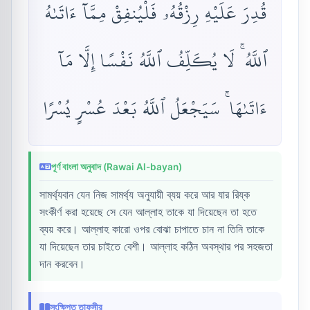
قُدِرَ عَلَيْهِ رِزْقُهُۥ فَلْيُنفِقْ مِمَّآ ءَاتَىٰهُ
ٱللَّهُ ۚ لَا يُكَلِّفُ ٱللَّهُ نَفْسًا إِلَّا مَآ
ءَاتَىٰهَا ۚ سَيَجْعَلُ ٱللَّهُ بَعْدَ عُسْرٍ يُسْرًا
পূর্ণ বাংলা অনুবাদ (Rawai Al-bayan)
সামর্থ্যবান যেন নিজ সামর্থ্য অনুযায়ী ব্যয় করে আর যার রিয্ক
সংকীর্ণ করা হয়েছে সে যেন আল্লাহ তাকে যা দিয়েছেন তা হতে
ব্যয় করে। আল্লাহ কারো ওপর বোঝা চাপাতে চান না তিনি তাকে
যা দিয়েছেন তার চাইতে বেশী। আল্লাহ কঠিন অবস্থার পর সহজতা
দান করবেন।
সংক্ষিপ্ত তাফসীর