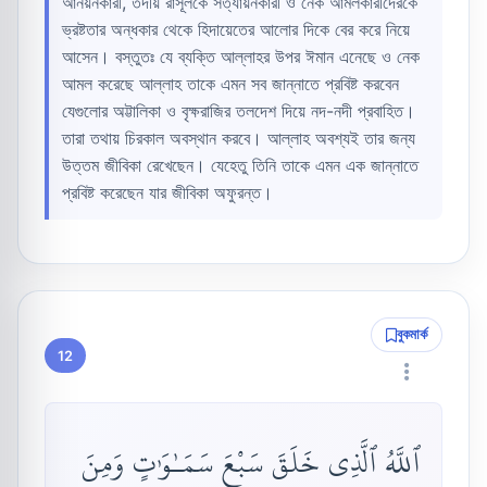
আনয়নকারী, তদীয় রাসূলকে সত্যায়নকারী ও নেক আমলকারীদেরকে
ভ্রষ্টতার অন্ধকার থেকে হিদায়েতের আলোর দিকে বের করে নিয়ে
আসেন। বস্তুতঃ যে ব্যক্তি আল্লাহর উপর ঈমান এনেছে ও নেক
আমল করেছে আল্লাহ তাকে এমন সব জান্নাতে প্রবিষ্ট করবেন
যেগুলোর অট্টালিকা ও বৃক্ষরাজির তলদেশ দিয়ে নদ-নদী প্রবাহিত।
তারা তথায় চিরকাল অবস্থান করবে। আল্লাহ অবশ্যই তার জন্য
উত্তম জীবিকা রেখেছেন। যেহেতু তিনি তাকে এমন এক জান্নাতে
প্রবিষ্ট করেছেন যার জীবিকা অফুরন্ত।
বুকমার্ক
12
ٱللَّهُ ٱلَّذِى خَلَقَ سَبْعَ سَمَـٰوَٰتٍ وَمِنَ