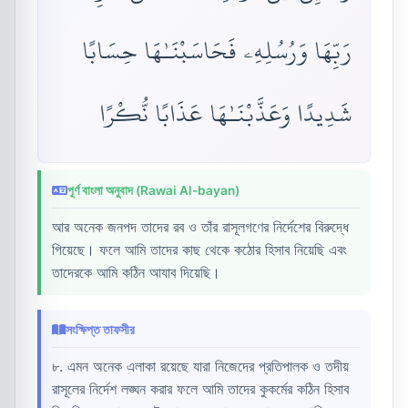
رَبِّهَا وَرُسُلِهِۦ فَحَاسَبْنَـٰهَا حِسَابًا
شَدِيدًا وَعَذَّبْنَـٰهَا عَذَابًا نُّكْرًا
পূর্ণ বাংলা অনুবাদ (Rawai Al-bayan)
আর অনেক জনপদ তাদের রব ও তাঁর রাসূলগণের নির্দেশের বিরুদ্ধে
গিয়েছে। ফলে আমি তাদের কাছ থেকে কঠোর হিসাব নিয়েছি এবং
তাদেরকে আমি কঠিন আযাব দিয়েছি।
সংক্ষিপ্ত তাফসীর
৮. এমন অনেক এলাকা রয়েছে যারা নিজেদের প্রতিপালক ও তদীয়
রাসূলের নির্দেশ লঙ্ঘন করার ফলে আমি তাদের কুকর্মের কঠিন হিসাব