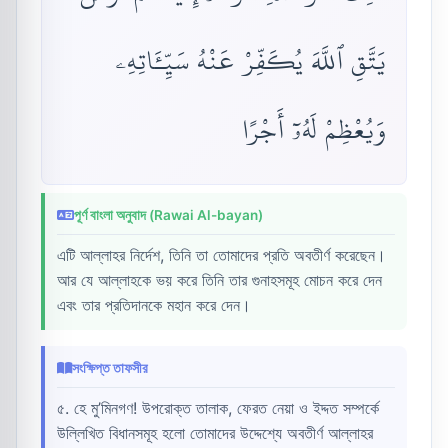
يَتَّقِ ٱللَّهَ يُكَفِّرْ عَنْهُ سَيِّـَٔاتِهِۦ
وَيُعْظِمْ لَهُۥٓ أَجْرًا
পূর্ণ বাংলা অনুবাদ (Rawai Al-bayan)
এটি আল্লাহর নির্দেশ, তিনি তা তোমাদের প্রতি অবতীর্ণ করেছেন।
আর যে আল্লাহকে ভয় করে তিনি তার গুনাহসমূহ মোচন করে দেন
এবং তার প্রতিদানকে মহান করে দেন।
সংক্ষিপ্ত তাফসীর
৫. হে মু’মিনগণ! উপরোক্ত তালাক, ফেরত নেয়া ও ইদ্দত সম্পর্কে
উল্লিখিত বিধানসমূহ হলো তোমাদের উদ্দেশ্যে অবতীর্ণ আল্লাহর