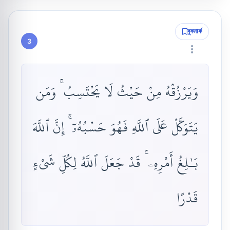
বুকমার্ক
3
وَيَرْزُقْهُ مِنْ حَيْثُ لَا يَحْتَسِبُ ۚ وَمَن
يَتَوَكَّلْ عَلَى ٱللَّهِ فَهُوَ حَسْبُهُۥٓ ۚ إِنَّ ٱللَّهَ
بَـٰلِغُ أَمْرِهِۦ ۚ قَدْ جَعَلَ ٱللَّهُ لِكُلِّ شَىْءٍ
قَدْرًا