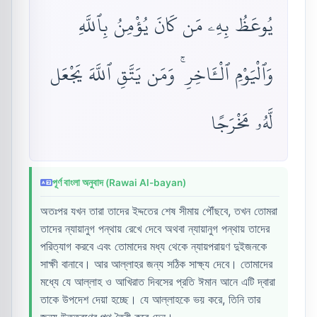
يُوعَظُ بِهِۦ مَن كَانَ يُؤْمِنُ بِٱللَّهِ
وَٱلْيَوْمِ ٱلْـَٔاخِرِ ۚ وَمَن يَتَّقِ ٱللَّهَ يَجْعَل
لَّهُۥ مَخْرَجًا
পূর্ণ বাংলা অনুবাদ (Rawai Al-bayan)
অতঃপর যখন তারা তাদের ইদ্দতের শেষ সীমায় পৌঁছবে, তখন তোমরা
তাদের ন্যায়ানুগ প‎ন্থায় রেখে দেবে অথবা ন্যায়ানুগ প‎ন্থায় তাদের
পরিত্যাগ করবে এবং তোমাদের মধ্য থেকে ন্যায়পরায়ণ দুইজনকে
সাক্ষী বানাবে। আর আল্লাহর জন্য সঠিক সাক্ষ্য দেবে। তোমাদের
মধ্যে যে আল্লাহ ও আখিরাত দিবসের প্রতি ঈমান আনে এটি দ্বারা
তাকে উপদেশ দেয়া হচ্ছে। যে আল্লাহকে ভয় করে, তিনি তার