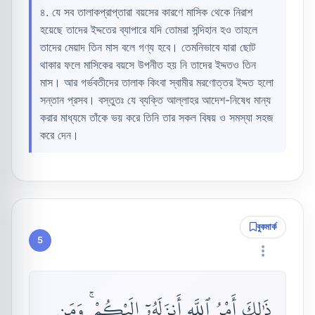
৪. যে সব তালাকপ্রাপ্তারা বয়সের কারণে মাসিক থেকে নিরাশ
হয়েছে তাদের ইদ্দতের ব্যাপারে যদি তোমরা সন্দিহান হও তাহলে
তাদের মেয়াদ তিন মাস বলে গণ্য হবে। তেমনিভাবে যারা ছোট
থাকার ফলে মাসিকের বয়সে উপনীত হয় নি তাদের ইদ্দতও তিন
মাস। আর গর্ভবতীদের তালাক কিংবা স্বামীর মরণোত্তর ইদ্দত হলো
সন্তান প্রসব। বস্তুতঃ যে ব্যক্তি আল্লাহর আদেশ-নিষেধ মান্য
করার মাধ্যমে তাঁকে ভয় করে তিনি তার সকল বিষয় ও সমস্যা সহজ
করে দেন।
বুকমার্ক
5
ذَٰلِكَ أَمْرُ ٱللَّهِ أَنزَلَهُۥٓ إِلَيْكُمْ ۚ وَمَن