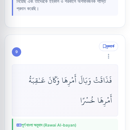
নিয়েছি এবং তাদেরকে ইহকাল ও পরকালে অপমানজনক শাস্তি
প্রদান করেছি।
বুকমার্ক
9
فَذَاقَتْ وَبَالَ أَمْرِهَا وَكَانَ عَـٰقِبَةُ
أَمْرِهَا خُسْرًا
পূর্ণ বাংলা অনুবাদ (Rawai Al-bayan)