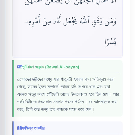
وَمَن يَتَّقِ ٱللَّهَ يَجْعَل لَّهُۥ مِنْ أَمْرِهِۦ
يُسْرًا
পূর্ণ বাংলা অনুবাদ (Rawai Al-bayan)
তোমাদের স্ত্রীদের মধ্যে যারা ঋতুবর্তী হওয়ার কাল অতিক্রম করে
গেছে, তাদের ইদ্দত সম্পর্কে তোমরা যদি সংশয়ে থাক এবং যারা
এখনও ঋতুর বয়সে পৌঁছেনি তাদের ইদ্দতকালও হবে তিন মাস। আর
গর্ভধারিনীদের ইদ্দতকাল সন্তান প্রসব পর্যন্ত। যে আল্লাহকে ভয়
করে, তিনি তার জন্য তার কাজকে সহজ করে দেন।
সংক্ষিপ্ত তাফসীর