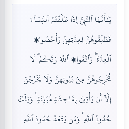
يَـٰٓأَيُّهَا ٱلنَّبِىُّ إِذَا طَلَّقْتُمُ ٱلنِّسَآءَ
فَطَلِّقُوهُنَّ لِعِدَّتِهِنَّ وَأَحْصُوا۟
ٱلْعِدَّةَ ۖ وَٱتَّقُوا۟ ٱللَّهَ رَبَّكُمْ ۖ لَا
تُخْرِجُوهُنَّ مِنۢ بُيُوتِهِنَّ وَلَا يَخْرُجْنَ
إِلَّآ أَن يَأْتِينَ بِفَـٰحِشَةٍ مُّبَيِّنَةٍ ۚ وَتِلْكَ
حُدُودُ ٱللَّهِ ۚ وَمَن يَتَعَدَّ حُدُودَ ٱللَّهِ