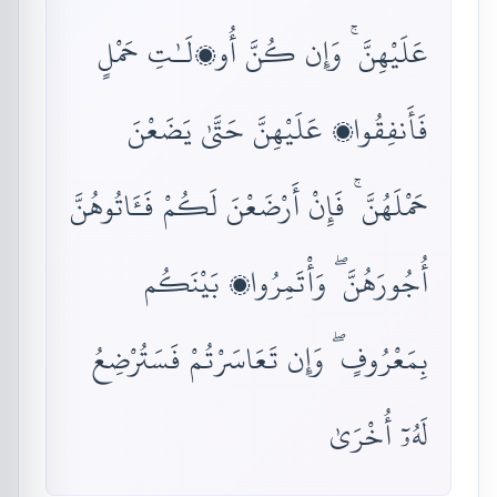
عَلَيْهِنَّ ۚ وَإِن كُنَّ أُو۟لَـٰتِ حَمْلٍ
فَأَنفِقُوا۟ عَلَيْهِنَّ حَتَّىٰ يَضَعْنَ
حَمْلَهُنَّ ۚ فَإِنْ أَرْضَعْنَ لَكُمْ فَـَٔاتُوهُنَّ
أُجُورَهُنَّ ۖ وَأْتَمِرُوا۟ بَيْنَكُم
بِمَعْرُوفٍ ۖ وَإِن تَعَاسَرْتُمْ فَسَتُرْضِعُ
لَهُۥٓ أُخْرَىٰ