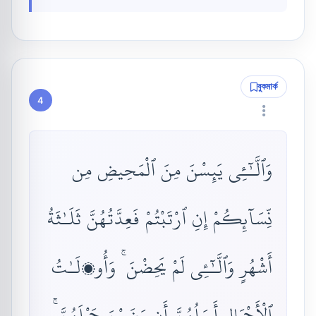
বুকমার্ক
4
وَٱلَّـٰٓـِٔى يَئِسْنَ مِنَ ٱلْمَحِيضِ مِن
نِّسَآئِكُمْ إِنِ ٱرْتَبْتُمْ فَعِدَّتُهُنَّ ثَلَـٰثَةُ
أَشْهُرٍ وَٱلَّـٰٓـِٔى لَمْ يَحِضْنَ ۚ وَأُو۟لَـٰتُ
ٱلْأَحْمَالِ أَجَلُهُنَّ أَن يَضَعْنَ حَمْلَهُنَّ ۚ