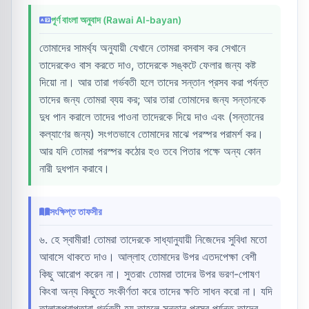
পূর্ণ বাংলা অনুবাদ (Rawai Al-bayan)
তোমাদের সামর্থ্য অনুযায়ী যেখানে তোমরা বসবাস কর সেখানে
তাদেরকেও বাস করতে দাও, তাদেরকে সঙ্কটে ফেলার জন্য কষ্ট
দিয়ো না। আর তারা গর্ভবতী হলে তাদের সন্তান প্রসব করা পর্যন্ত
তাদের জন্য তোমরা ব্যয় কর; আর তারা তোমাদের জন্য সন্তানকে
দুধ পান করালে তাদের পাওনা তাদেরকে দিয়ে দাও এবং (সন্তানের
কল্যাণের জন্য) সংগতভাবে তোমাদের মাঝে পরস্পর পরামর্শ কর।
আর যদি তোমরা পরস্পর কঠোর হও তবে পিতার পক্ষে অন্য কোন
নারী দুধপান করাবে।
সংক্ষিপ্ত তাফসীর
৬. হে স্বামীরা! তোমরা তাদেরকে সাধ্যানুযায়ী নিজেদের সুবিধা মতো
আবাসে থাকতে দাও। আল্লাহ তোমাদের উপর এতদপেক্ষা বেশী
কিছু আরোপ করেন না। সুতরাং তোমরা তাদের উপর ভরণ-পোষণ
কিংবা অন্য কিছুতে সংকীর্ণতা করে তাদের ক্ষতি সাধন করো না। যদি
তালাকপ্রাপ্তারা গর্ভবতী হয় তাহলে সন্তান প্রসব পর্যন্ত তাদের