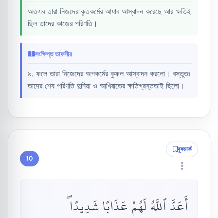
অতএব তারা নিজদের কৃতকর্মের আযাব আস্বাদন করেছে আর ক্ষতিই
ছিল তাদের কাজের পরিণতি।
সংক্ষিপ্ত তাফসীর
৯. ফলে তারা নিজেদের অপকর্মের কুফল আস্বাদন করলো। বস্তুতঃ
তাদের শেষ পরিণতি দুনিয়া ও আখিরাতের ক্ষতিগ্রস্ততাই ছিলো।
বুকমার্ক
10
أَعَدَّ ٱللَّهُ لَهُمْ عَذَابًا شَدِيدًا ۖ