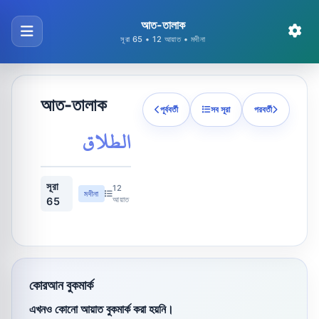
আত-তালাক
সূরা 65 • 12 আয়াত • মদীনা
আত-তালাক
পূর্ববর্তী
সব সূরা
পরবর্তী
الطلاق
সূরা
12
মদীনা
আয়াত
65
কোরআন বুকমার্ক
এখনও কোনো আয়াত বুকমার্ক করা হয়নি।