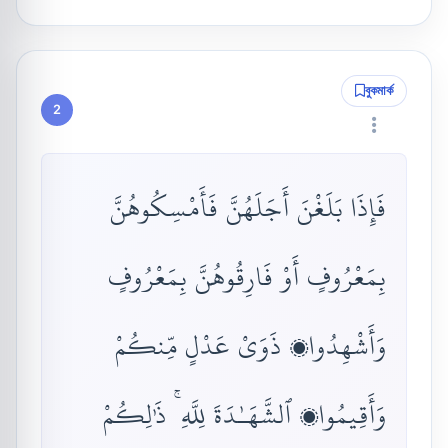
বুকমার্ক
2
فَإِذَا بَلَغْنَ أَجَلَهُنَّ فَأَمْسِكُوهُنَّ
بِمَعْرُوفٍ أَوْ فَارِقُوهُنَّ بِمَعْرُوفٍ
وَأَشْهِدُوا۟ ذَوَىْ عَدْلٍ مِّنكُمْ
وَأَقِيمُوا۟ ٱلشَّهَـٰدَةَ لِلَّهِ ۚ ذَٰلِكُمْ