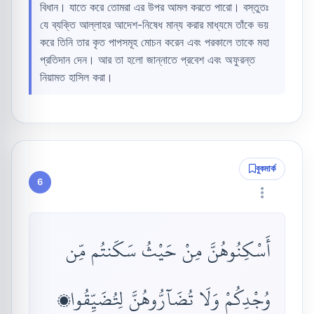
বিধান। যাতে করে তোমরা এর উপর আমল করতে পারো। বস্তুতঃ
যে ব্যক্তি আল্লাহর আদেশ-নিষেধ মান্য করার মাধ্যমে তাঁকে ভয়
করে তিনি তার কৃত পাপসমূহ মোচন করেন এবং পরকালে তাকে মহা
প্রতিদান দেন। আর তা হলো জান্নাতে প্রবেশ এবং অফুরন্ত
নিয়ামত হাসিল করা।
বুকমার্ক
6
أَسْكِنُوهُنَّ مِنْ حَيْثُ سَكَنتُم مِّن
وُجْدِكُمْ وَلَا تُضَآرُّوهُنَّ لِتُضَيِّقُوا۟