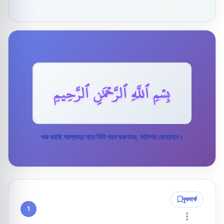
بِسۡمِ ٱللَّهِ ٱلرَّحۡمَٰنِ ٱلرَّحِيمِ
শুরু করছি আল্লাহর নামে যিনি পরম করুণাময়, অতিশয় মেহেরবান।
বুকমার্ক
1