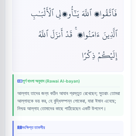
فَٱتَّقُوا۟ ٱللَّهَ يَـٰٓأُو۟لِى ٱلْأَلْبَـٰبِ
ٱلَّذِينَ ءَامَنُوا۟ ۚ قَدْ أَنزَلَ ٱللَّهُ
إِلَيْكُمْ ذِكْرًا
পূর্ণ বাংলা অনুবাদ (Rawai Al-bayan)
আল্লাহ তাদের জন্য কঠিন আযাব প্রস্তুত রেখেছেন; সুতরাং তোমরা
আল্লাহকে ভয় কর, হে বুদ্ধিসম্পন্ন লোকেরা, যারা ঈমান এনেছে;
নিশ্চয় আল্লাহ তোমাদের কাছে পাঠিয়েছেন একটি উপদেশ।
সংক্ষিপ্ত তাফসীর