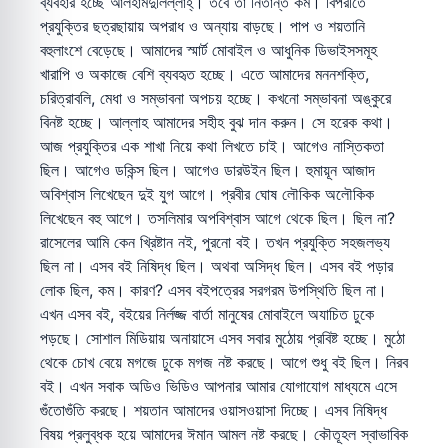
ব্যবহার হচ্ছে আলহামদুলিল্লাহ্‌। তবে তা নিতান্ত কম। বিপরীতে
প্রযুক্তির ছত্রছায়ায় অপরাধ ও অন্যায় বাড়ছে। পাপ ও শয়তানি
বহুলাংশে বেড়েছে। আমাদের স্মার্ট মোবাইল ও আধুনিক ডিভাইসসমূহ
খারাপি ও অকাজে বেশি ব্যবহৃত হচ্ছে। এতে আমাদের মননশক্তি,
চরিত্রাবলি, মেধা ও সম্ভাবনা অপচয় হচ্ছে। কখনো সম্ভাবনা অঙ্কুরে
বিনষ্ট হচ্ছে। আল্লাহ আমাদের সহীহ বুঝ দান করুন। সে হরেক কথা।
আজ প্রযুক্তির এক শাখা নিয়ে কথা লিখতে চাই। আগেও নাস্তিকতা
ছিল। আগেও ডকিন্স ছিল। আগেও ডারউইন ছিল। হুমায়ূন আজাদ
অবিশ্বাস লিখেছেন দুই যুগ আগে। প্রবীর ঘোষ লৌকিক অলৌকিক
লিখেছেন বহু আগে। তসলিমার অপবিশ্বাস আগে থেকে ছিল। ছিল না?
রাসেলের আমি কেন খ্রিষ্টান নই, পুরনো বই। তখন প্রযুক্তি সহজলভ্য
ছিল না। এসব বই নিষিদ্ধ ছিল। অথবা অসিদ্ধ ছিল। এসব বই পড়ার
লোক ছিল, কম। কারণ? এসব বইপত্রের সরগরম উপস্থিতি ছিল না।
এখন এসব বই, বইয়ের নির্লজ্জ বার্তা মানুষের মোবাইলে অযাচিত ঢুকে
পড়ছে। সোশাল মিডিয়ায় অনায়াসে এসব সবার মুঠোয় প্রবিষ্ট হচ্ছে। মুঠো
থেকে চোখ বেয়ে মগজে ঢুকে মগজ নষ্ট করছে। আগে শুধু বই ছিল। নিরব
বই। এখন সবাক অডিও ভিডিও আপনার আমার যোগাযোগ মাধ্যমে এসে
গুঁতোগুঁতি করছে। শয়তান আমাদের ওয়াসওয়াসা দিচ্ছে। এসব নিষিদ্ধ
বিষয় প্রলুব্ধক হয়ে আমাদের ঈমান আমল নষ্ট করছে। কৌতূহল স্বাভাবিক