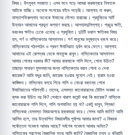
বিষয়। উৎসুক্য সহজাত। এসব শুনে পড়ে আমরা ক্রমান্বয়ে নিফাকে
আটকে যাচ্ছি। অনেকে সংশয়ের ফাঁদে পড়েছি। আল্লাহ না করুন,
নাস্তাগফিরুল্লাহ অনেকে ঈমানের দৌলত হারাচ্ছে। প্রযুক্তির স্মার্ট
উন্নয়ন আমাদের প্রভূত কল্যাণ করছে। আলহামদুলিল্লাহ্‌। প্রচুর ক্ষতি,
ভয়ংকর ক্ষতিও ঢেকে এনেছে এ প্রযুক্তি। দুইটি ভয়াল ক্ষতিকর বিষয়
হল, পর্ণ ও নাস্তিকতার আস্ফালন। পর্ণ মানুষের মনুষ্যত্ব ধ্বংস করে।
নাস্তিকতার পঠনপাঠন ও শ্রবণ ঈমানিয়াত দুর্বল করে ফেলে। আল্লাহ
আমাদের এই রোগদ্বয় থেকে মাহফুজ রাখুন। নাস্তিকতার আস্ফালন
আমার শোনার দরকার কী? আমার বাবামাকে গালি দিলে, শোনা উচিত?
তাছাড়া সাধারণ মুসলমানের জন্য নাস্তিকতার বয়ান শোনা ও দেখা
জায়েজ? আমি যদ্দুর জানি, জায়েজ হওয়ার সুযোগ নেই। হারাম হওয়া
কাঙ্ক্ষিত। নাস্তিক্য বলয়ে গিয়ে গালি ও নোংরা বক্তব্য শোনা
ঈমানিয়াতের পরিপন্থী। তাদের, এসমস্ত জানোয়ারদের টোটাল অবজ্ঞা ও
ব্লক করা উচিত নয় কি? সেখানে খারাপ কমেন্ট করা কি জায়েজ? নাস্তিক
জানোয়ারকে গালি দিলে, গালি অপমানিত হয় না? একটু ভাবুন, প্লিজ!
নাস্তিকরা যেসমস্ত বিষয়আশয়ে হুক্কাহুয়া করে। সেসব আমি জানি? আমি
আলিম হলে, তার উত্থাপিত বিষয়াবলীর পূর্বাপর আমার জানা? এ বিষয়ক
সর্বোত্তম গবেষণা আমার আছে? সর্বশেষ গবেষণা আমার অধিত?
নাস্তিকের প্রশ্নের বৈজ্ঞানিক সূত্র আমি জানি? বৈজ্ঞানিক তথ্য ও বুনিয়াদি