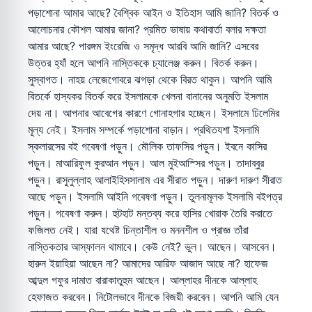
পড়াশোনা আমার আছে? বৈশ্বিক আইন ও ইতিহাস আমি জানি? বিতর্ক ও
আলোচনার কৌশল আমার জানা? প্রমিত ভাষায় কথাবার্তা বলার দক্ষতা
আমার আছে? পারঙ্গম ইংরেজি ও সমৃদ্ধ আরবি আমি জানি? এসবের
উত্তর হ্যাঁ হলে আপনি নাস্তিককে চ্যালেঞ্জ করুন। বিতর্ক করুন।
সুস্বাগত। নাহয় লেজেগোবরে ঝগড়া থেকে বিরত থাকুন। আপনি আমি
বিতর্কে হাস্যকর বিতর্ক করে ইসলামকে খেলনা বানানের অনুমতি ইসলাম
দেয় না। আপনার আবেগের কারণে গোনাহগার হচ্ছেন। ইসলামে ঢিলেমির
মূল্য নেই। ইসলাম সম্পর্কে পড়াশোনা বাড়ান। প্রথিতযশা ইসলামি
স্কলারসের বই গবেষণা পড়ুন। মৌলিক তাফসির পড়ুন। ইবনে কাসির
পড়ুন। মাআরিফুল কুরআন পড়ুন। আল মুইআস্সির পড়ুন। তাদাব্বুর
পড়ুন। রাসুলুল্লাহ আলাইহিসসালাম এর সীরাত পড়ুন। দারুণ দারুণ সীরাত
আছে পড়ুন। ইসলামি আইনি গবেষণা পড়ুন। তুলনামূলক ইসলামি বইপত্র
পড়ুন। গবেষণা করুন। হুটহাট মন্তব্য করে হাসির খোরাক তৈরি করাতে
ফজিলত নেই। যারা যথেষ্ট চিন্তাশীল ও মননশীল ও প্রাজ্ঞ তাঁরা
নাস্তিকতার আস্ফালন থামাবে। কেউ নেই? ভুল। আছেন। আসবেন।
হারুন ইয়াহিয়া আছেন না? আমাদের আরিফ আজাদ আছে না? হাফেজ
আব্দুল গফুর দামাত বারাকাতুহুম আছেন। আল্লাহর দীনকে আল্লাহ
হেফাজত করবেন। নিটোলভাবে দীনকে বিজয়ী করবেন। আপনি আমি যেন