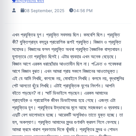
নাস্তিক্যবাদের জবাব
08 September, 2025
04:56 PM
এখন প্রযুক্তির যুগ। প্রযুক্তি সবসময় ছিল। কমবেশি ছিল। প্রযুক্তি
কী? যু্ক্তিগ্রাহ্য বস্তুর প্রায়োগিক রূপই প্রযুক্তি। বিজ্ঞান ও প্রযুক্তি
সহোদর। বিজ্ঞানের ফসল প্রযুক্তি অথবা প্রযুক্তি বৈজ্ঞানিক বাস্তবায়ন।
যুগান্তরে তো প্রযুক্তি ছিলই। এটার ব্যবহার এখন অনেক বেড়েছে।
বিজ্ঞান আগে এরকম ধরাছোঁয়ার আওতাধীন ছিল না। পণ্ডিত ও গবেষকরা
আগে বিজ্ঞান বুঝত। এখন আমরা প্রায় সকলে বিজ্ঞানের আওতাভুক্ত।
এই যে আমি লিখছি, কাগজে নয়, মোবাইলে লিখছি। কলমে নয়, বৃদ্ধাঙ্গুলির
পেট আলতো ছুঁয়ে লিখছি। এটাই প্রাযুক্তিক যুগের নিদর্শন। আপনি
বইতে পড়ছেন? না। স্মার্ট ডিভাইসে পড়ছেন। এরকম আমাদের
প্রাত্যহিক ও প্রায়োগিক জীবন ডিভাইসময় হয়ে গেছে। এজন্য এটা
প্রযুক্তির যুগ। প্রযুক্তির উদ্ভাবনের মূলে আছে সহজকরণ ও ব্যবসায়।
এদুটি বেশ ভালোভাবে হচ্ছে। আরেকটি অসুবিধাও তাতে যুক্ত হচ্ছে। তা
হল, অকল্যাণ। প্রযুক্তি আমাদের সুন্দর গুণাবলি ক্রমশ গিলে ফেলছে।
আমরা ক্রমে খারাপ প্রবণতার দিকে ঝুঁকছি। প্রযুক্তির সুন্দর ও শোভন