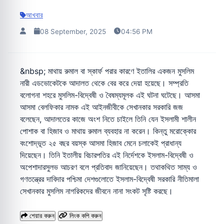
আখবার
08 September, 2025
04:56 PM
&nbsp; মাথায় রুমাল বা স্কার্ফ পরার কারণে ইতালির একজন মুসলিম
নারী এডভোকেটকে আদালত থেকে বের করে দেয়া হয়েছে। সম্প্রতি
বলোগনা শহরে মুসলিম-বিদ্বেষী ও বৈষম্যমূলক এই ঘটনা ঘটেছে। আসমা
আসমা বেলফিকার নামক এই আইনজীবীকে সেখানকার সরকারি জজ
বলেছেন, আদালতের কাজে অংশ নিতে চাইলে তিনি যেন ইসলামী শালীন
পোশাক বা হিজাব ও মাথায় রুমাল ব্যবহার না করেন। কিন্তু মরোক্কোর
বংশোদ্ভূত ২৫ বছর বয়স্ক আসমা হিজাব মেনে চলাকেই প্রাধান্য
দিয়েছেন। তিনি ইতালীয় বিচারপতির এই নির্দেশকে ইসলাম-বিদ্বেষী ও
অপেশাদারসুলভ আচরণ বলে প্রতিবাদ জানিয়েছেন। তথাকথিত সাম্য ও
গণতন্ত্রের দাবিদার পশ্চিমা দেশগুলোতে ইসলাম-বিদ্বেষী সরকারি নীতিমালা
সেখানকার মুসলিম নাগরিকদের জীবনে নানা সংকট সৃষ্টি করছে।
শেয়ার করুন
লিংক কপি করুন