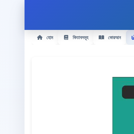
হোম
কিতাবসমূহ
কোরআন