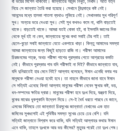
বা ভয়ের মিশেল থাকবেই। জান্নাতের আনন্দ নিঁখুত, নিখাদ। অতি যত্ন
নিয়ে সে জান্নাত তৈরি করা হয়েছে। সেখানে বিন্দুমাত্র কষ্ট নেই।
আনন্দের মধ্যে হালকা পাতলা ব্যথাও লুকিয়ে নেই। সেখানকার সুখ পরিপূর্ণ
সুখ। অন্তর ভরে দেওয়া সুখ। সেই সুখ কখনও কমে না, খালি বাড়তেই
থাকে। বাড়তেই থাকে। আমরা যতই বোকা হই, বা ইসলামি জ্ঞানের দিক
থেকে মূর্খ হই না কেন, জান্নাতের সুখের কথা সবাই টের পাই। তাই
ছেলে-বুড়ো সবাই জান্নাতে যেতে একপায়ে খাড়া। কিন্তু আমাদের সমস্যা
আমরা জান্নাতের জন্য কিছুই ছাড়তে রাজি না। পরীক্ষা আমাদের
চিরজনমের শত্রু, অথচ পরীক্ষা পাশের পুরস্কার পেতে আগ্রহের কমতি
নেই। কীভাবে পুরস্কার পাব যদি পরীক্ষাই না দিই? কীভাবে জান্নাতে যাব,
যদি দুনিয়াতেই হার মেনে নিই? আল্লাহ বলেছেন, ঈমান এনেছি বলার পর
মানুষকে পরীক্ষা নেওয়া হবেই হবে। তা নাহলে কীভাবে জানা যাবে ঈমান
সে সত্যিই এনেছে কিনা! আল্লাহ মানুষের পরীক্ষা নেবেন ক্ষুধার কষ্ট, ভয়,
ধন-সম্পদের ক্ষতির দ্বারা। মানুষের পরীক্ষা হবে দুঃখ দিয়ে, যন্ত্রণা দিয়ে,
বুকের মাঝের ধুকপুকানি উদ্বেগ দিয়ে। সে-ই ধৈর্য ধরতে পারবে যে জানে,
এসবের বিনিময়ে তো জান্নাত! চিরসুখের জান্নাত! যেখানের এক হাত
জমিনের সুখগুলোই এই পৃথিবীর সমস্ত সুখের চেয়ে ঢের বেশি। যদি
সত্যিই জান্নাতে বিশ্বাস করে থাকি, যদি সত্যিই আল্লাহর কথায় ঈমান
এনে থাকি, তাহলে দুঃখকে আর ভয় কীসের? মৃত্যুর পরেই তো দুঃখ শেষ।