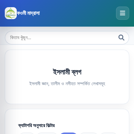
কওমী মাদ্রাসা
ইসলামী ব্লগ
ইসলামী জ্ঞান, তালীম ও নসীহত সম্পর্কিত লেখাসমূহ
ক্যাটাগরি অনুসারে ফিল্টার