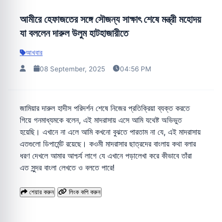
আমীরে হেফাজতের সঙ্গে সৌজন্য সাক্ষাৎ শেষে মন্ত্রী মহোদয়
যা বললেন দারুল উলুম হাটহাজারীতে
আখবার
08 September, 2025
04:56 PM
জামিয়ার দারুল হাদীস পরিদর্শন শেষে নিজের প্রতিক্রিয়া ব্যক্ত করতে
গিয়ে গনমাধ্যমকে বলেন, এই মাদরাসায় এসে আমি যথেষ্ট অভিভুত
হয়েছি। এখানে না এলে আমি কখনো বুঝতে পারতাম না যে, এই মাদরাসায়
এতগুলো ডিপার্মেন্ট রয়েছে। কওমী মাদরাসার ছাত্রদের বাংলায় কথা বলার
ধরণ দেখলে আমার আশ্চর্য লাগে যে এখানে পড়ালেখা করে কীভাবে তাঁরা
এত সুন্দর বাংলা লেখতে ও বলতে পারে!
শেয়ার করুন
লিংক কপি করুন