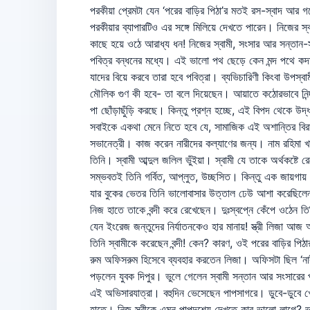
পরকীয়া প্রেমটা যেন ‘পরের বাড়ির পিঠা’র মতই রস-স্বাদ আর 
পরকীয়ার ব্যাপারটিও এর সঙ্গে মিলিয়ে দেখতে পারেন। নিজের স্
কাছে হয়ে ওঠে আরাধ্য ধন! নিজের স্বামী, সংসার আর সন্তান
পবিত্র বন্ধনের মধ্যে। এই ভালো পথ ছেড়ে কেন মন্দ পথে কদম চালানো? আল্লাহ তা‘আলা কুরআনুল কারীমে
যাদের বিয়ে করবে তারা হবে পবিত্রা। ব্যভিচারিণী কিংবা উপস্ব
মৌলিক গুণ কী হবে- তা বলে দিয়েছেন। আয়াতে কঠোরভাবে নিন্
পা ছোঁড়াছুঁড়ি করছে। কিন্তু প্রশ্ন হচ্ছে, এই বিপদ থেক
সবাইকে একথা মেনে নিতে হবে যে, সামাজিক এই অশান্তির বিরা
সভানেত্রী। কাজ করেন নারীদের কল্যাণের জন্য। নাম রহিমা 
তিনি। স্বামী আব্দুল জলিল ভুঁইয়া। স্বামী যে তাকে অর্থকষ্ট
সম্ভবতই তিনি গর্বিত, আপ্লুত, উচ্ছসিত। কিন্তু এক জায়গায়
যার বুকের ভেতর তিনি ভালোবাসার উত্তাল ঢেউ আশা করেছিলেন,
নিজ হাতে তাকে বন্দী করে রেখেছেন। দুঃস্বপ্নে কেঁপে ওঠেন
যেন ইংরেজ জন্তুদের নির্যাতনকেও হার মানায়! স্ত্রী লিজা আ
তিনি স্বামীকে করেছেন বন্দী! কেন? কারণ, ওই পরের বাড়ির প
রুম অফিসরুম হিসেবে ব্যবহার করতেন লিজা। অফিসটা ছিল ‘নারী
পড়লেন যুবক দিপুর। ভুলে গেলেন স্বামী সন্তান আর সংসারের 
এই অভিসারযাত্রা। বহুদিন ভেসেছেন পাপসাগরে। ডুবে-ডুবে খ
হাতে। নিজ স্ত্রীকে এমন পাপদৃশ্যে দেখতে কার ভালো লাগে?