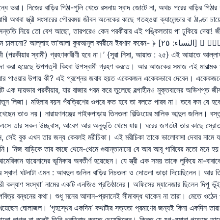
গন্ধে ভরা। নিজের বাড়ির পিঠা-পুলি খেতে রসনায় স্বাদ জোটে না, অথচ পরের বাড়ির পিঠ
বামী অথবা স্ত্রী সংসারের গৌরবময় জীবন অনেকের কাছে গতহওয়া ক্যালেন্ডার বা ঠাণ্ডা চ
-সন্ততি নিয়ে তো বেশ আছো, তারপরেও কেন পরকীয়ার এই পঙ্কিলতায় পা ঢুকিয়ে দেয়া! 
 ইরশাদ করেন- ﴿ مُحۡصَنَٰتٍ غَيۡرَ مُسَٰفِحَٰتٖ وَلَا مُتَّخِذَٰتِ أَخۡدَانٖۚ ﴾ [النساء: ٢٥] …
ামী (পরকীয়ার স্বামী) গ্রহণকারীণী হবে না।’ {সূরা নিসা, আয়াত : ২৫} এই আয়াতে আল্লাহ 
দা করা হয়েছে উপপত্নী কিংবা উপস্বামী গ্রহণ করতে। আর আজকের সমাজ এই মারাত্মক স
ে উদ্ধার পাওয়ার উপায় কী? এই প্রশ্নের জবাব হয়ত একেকজন একেকভাবে দেবেন। একেকজনে
ট এক দায়ভার পরকীয়ার, যার বাজার গরম করে তুলেছে বল্গাহীনও মুক্তবাসের অভিশপ্ত জীব
খাতুন লিজা। মহিলার বয়স পঁয়ত্রিশের ওপরে কত হবে তা বলতে পারব না। তবে কম যে হবে
ে রেখেছেন তাও নয়। নারায়ণগঞ্জের পাইকপাড়ায় তিনতলা বিল্ডিংয়ের মালিক আব্দুল জলিল। ব
 এসে তার সকল উচ্ছ্বাস, আবেগ আর অনুভূতি থেমে যায়। ঘরের জগতটা তার কাছে স্রোতহী
 সেই বুক এখন তার জন্য কেবলই মরীচিকা। এই মরীচিকা তাকে ভালোবাসা দেবার নামে যমে
 তিনি। নিজ বাড়িকে তার কাছে থেমে-থেমে গুয়ান্তানামো বে আর আবূ গারিবের মতো মনে হয়
জ আমেরিকান হায়েনাদের ভূমিকায় অবতীর্ণ হয়েছেন। যে স্ত্রী এক সময় তাকে লুকিয়ে মা-ব
িঠার স্বাদ! ঘটনাটা এমন : আবদুল জলিল বাড়ির নিচতলা ও দোতলা ভাড়া দিয়েছিলেন। আর 
 কল্যাণ সংস্থা’ নামের একটি এনজিও প্রতিষ্ঠানের। অফিসের ম্যানেজার ছিলেন দিপু ভূ
পবিত্র বন্ধনের কথা। শুধু মনের আদান-প্রদানেই সীমাবদ্ধ থাকেন না তারা। মেতে ওঠেন 
েয়েছেন ঘোলাজল। ‘গৃহস্থের একদিন’ কথাটার সত্যতা প্রমাণের জন্যই কিনা একদিন তার
 ভালো লাগল না বলেই তিনি প্রতিবাদ করতে চেয়েছিলেন। কিন্তু যে যুগ-যমানা পড়েছে ত