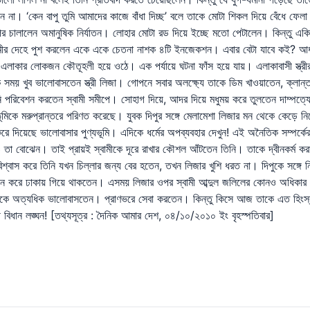
 না। ‘কেন বাপু তুমি আমাদের কাজে বাঁধা দিচ্ছ’ বলে তাকে মোটা শিকল দিয়ে বেঁধে ফেল
ওপর চালালেন অমানুষিক নির্যাতন। লোহার মোটা রড দিয়ে ইচ্ছে মতো পেটালেন। কিন্তু একি! 
বামীর দেহে পুশ করলেন একে একে চেতনা নাশক ৪টি ইনজেকশন। এবার বেটা যাবে কই? আ
লাকার লোকজন কৌতূহলী হয়ে ওঠে। এক পর্যায়ে ঘটনা ফাঁস হয়ে যায়। এলাকাবাসী স্ত্রীর গু
সময় খুব ভালোবাসতেন স্ত্রী লিজা। গোপনে সবার অলক্ষ্যে তাকে ডিম খাওয়াতেন, ক্লান্তদ
ি পরিবেশন করতেন স্বামী সমীপে। সোহাগ দিয়ে, আদর দিয়ে মধুময় করে তুলতেন দাম্পত্
মিকে মরুপ্রান্তরে পরিণত করেছে। যুবক দিপুর সঙ্গে মেলামেশা লিজার মন থেকে কেড়ে নিয়
ে দিয়েছে ভালোবাসার পুণ্যভূমি। এদিকে ধর্মের অপব্যবহার দেখুন! এই অনৈতিক সম্পর্কে
তা বোঝেন। তাই প্রায়ই স্বামীকে দূরে রাখার কৌশল আঁটতেন তিনি। তাকে দ্বীনকর্ম কর
ে বিশ্বাস করে তিনি যখন চিল্লার জন্য বের হতেন, তখন লিজার খুশি ধরত না। দিপুকে সঙ
দিন করে ঢাকায় গিয়ে থাকতেন। এসময় লিজার ওপর স্বামী আব্দুল জলিলের কোনও অধিকার 
কে অত্যধিক ভালোবাসতেন। প্রাণভরে সেবা করতেন। কিন্তু কিসে আজ তাকে এত হিংস্র
 বিধান লঙ্ঘন! [তথ্যসূত্র : দৈনিক আমার দেশ, ০৪/১০/২০১০ ইং বৃহস্পতিবার]