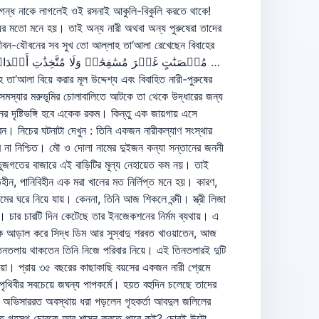
ার গন্ধ নাকে লাগলেই ওই রসনাই আকুলি-বিকুলি করতে থাকে!
ায়ের মতো মনে হয়। তাই অন্য নারী অথবা অন্য পুরুষেরা তাদের
জীবন-যৌবনের সব সুখ তো আল্লাহ তা‘আলা রেখেছেন বিবাহের
তা‘আলা বিয়ে করার মূল উদ্দেশ্য এবং বিবাহিত নারী-পুরুষের
মস্যার মরুভূমির চোলাবালিতে আটকে তা থেকে উদ্ধারের জন্য
র দৃষ্টিভঙ্গি হবে একেক রকম। কিন্তু এক জায়গায় এসে
ন। নিচের ঘটনাটা দেখুন : তিনি একজন নারীকল্যাণ সংস্থার
 না নিশ্চিত। মৌ ও দোলা নামের দুইজন কন্যা সন্তানের জননী
স্তুজগতের বাজারে এই বাড়িটির মূল্য নেহায়েত কম নয়। তাই
ন, পানিবিহীন এক মরা খালের মত নির্লিপ্ত মনে হয়। কারণ,
র ঘরে নিয়ে যায়। কেননা, তিনি আজ শিকলে বন্দী। স্ত্রী লিজা
। চার চারটি দিন কেটেছে তার ইনজেকশনের নির্মম ব্যথায়। এ
াবাকে আড়াল করে সিদ্ধ ডিম আর সুস্বাদু শরবত খাওয়াতেন, আজ
তিনতলায় থাকতেন তিনি নিজে পরিবার নিয়ে। এই তিনতলারই দুটি
ঁইয়া। প্রায় ৩৫ বছরের কাছাকাছি বয়সের একজন নারী প্রেমে
পৃথিবীর সবচেয়ে জঘন্য পাপকর্মে। হয়ত বহুদিন চলেছে তাদের
া অভিসাররত অবস্থায় ধরা পড়লেন গৃহকর্তা আবদুল জলিলের
াতে গৃহস্থ চোরকে আর শাসন করতে পারে কই? চোরই উল্টো