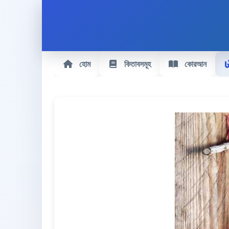
হোম
কিতাবসমূহ
কোরআন