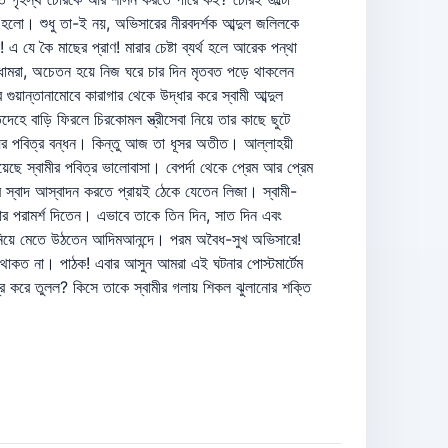
া হলো। শুধু তা-ই নয়, অভিসারের নীরবদর্শক আব্দুল জলিলকে
এ যে কৈ মাছের প্রাণ! মারার চেষ্টা ব্যর্থ হলে আরেক পন্থা
ধামরা, অচেতন হয়ে নিজ ঘরে চার দিন মৃতবত পড়ে থাকলেন
য়ান্তানামোবে কারাগার থেকে উদ্ধার করে স্বামী আব্দুল
েহে বাড়ি ফিরলে চিরকোমল স্ত্রীসেবা নিয়ে তার কাছে ছুটে
যের পবিত্র বন্ধন। কিন্তু আজ তা ধূসর অতীত। আল্লাহয়ী
েছে স্বামীর পবিত্র ভালোবাসা। বেপর্দা থেকে প্রেম আর প্রেম
র স্বাদ আস্বাদন করতে প্রায়ই ঠেকে যেতেন লিজা। স্বামী-
ার পরামর্শ দিতেন। এভাবে তাকে তিন দিন, সাত দিন এবং
্গে নিয়ে মেতে উঠতেন আদিমআনন্দে। পরম অবৈধ-সুখ অভিসারে!
থাকত না। পাঠক! এবার আসুন আমরা এই ঘটনার পোস্টমার্টেম
 করে তুলল? কিসে তাকে স্বামীর গলায় শিকল ঝুলানোর শক্তি