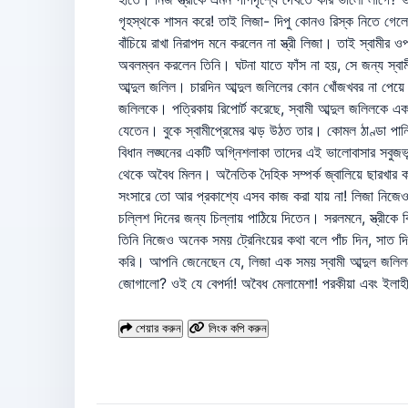
গৃহস্থকে শাসন করে! তাই লিজা- দিপু কোনও রিস্ক নিতে গেলেন
বাঁচিয়ে রাখা নিরাপদ মনে করলেন না স্ত্রী লিজা। তাই স্বামীর 
অবলম্বন করলেন তিনি। ঘটনা যাতে ফাঁস না হয়, সে জন্য স্
আব্দুল জলিল। চারদিন আব্দুল জলিলের কোন খোঁজখবর না পেয়ে এ
জলিলকে। পত্রিকায় রিপোর্ট করেছে, স্বামী আব্দুল জলিলকে এক 
যেতেন। বুকে স্বামীপ্রেমের ঝড় উঠত তার। কোমল ঠাণ্ডা পান
বিধান লঙ্ঘনের একটি অগ্নিশলাকা তাদের এই ভালোবাসার সবুজভূ
থেকে অবৈধ মিলন। অনৈতিক দৈহিক সম্পর্ক জ্বালিয়ে ছারখার কর
সংসারে তো আর প্রকাশ্যে এসব কাজ করা যায় না! লিজা নিজেও 
চল্লিশ দিনের জন্য চিল্লায় পাঠিয়ে দিতেন। সরলমনে, স্ত্রীক
তিনি নিজেও অনেক সময় ট্রেনিংয়ের কথা বলে পাঁচ দিন, সাত 
করি। আপনি জেনেছেন যে, লিজা এক সময় স্বামী আব্দুল জলিল
জোগালো? ওই যে বেপর্দা! অবৈধ মেলামেশা! পরকীয়া এবং ইলাহী
শেয়ার করুন
লিংক কপি করুন