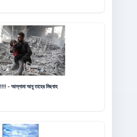
লো এ কোন খেলা!!!!! - আল্লামা আবু তাহের মিছবাহ