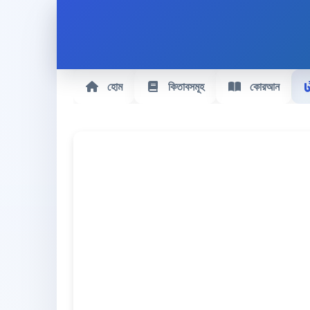
হোম
কিতাবসমূহ
কোরআন