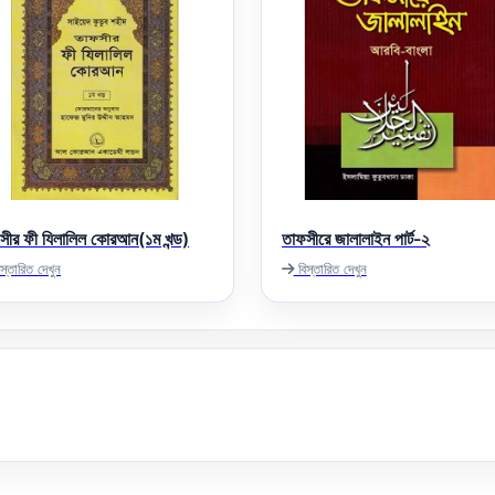
সীর ফী যিলালিল কোরআন(১ম খন্ড)
তাফসীরে জালালাইন পার্ট-২
স্তারিত দেখুন
বিস্তারিত দেখুন