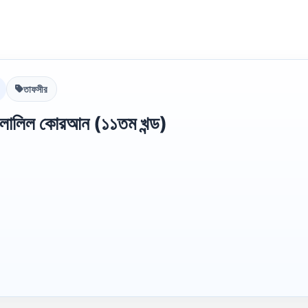
তাফসীর
িলালিল কোরআন (১১তম খন্ড)