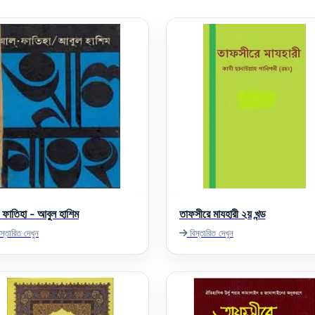
ফাতিহা - আবুল হাশিম
তাফসীরে মাযহারী ২য় খন্ড
স্তারিত দেখুন
বিস্তারিত দেখুন