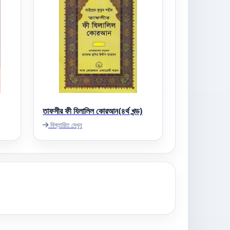
তাফসীর ফী যিলালিল কোরআন(৪র্থ খন্ড)
বিস্তারিত দেখুন