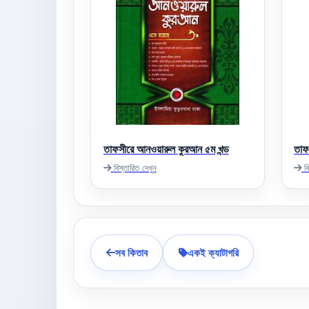
তাফসীরে আনওয়ারুল কুরআন ৫ম খন্ড
তাফ
বিস্তারিত দেখুন
বি
সব কিতাব
একই ক্যাটাগরি