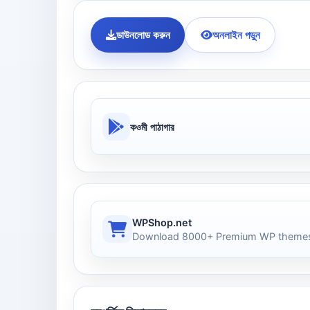
ডাউনলোড করুন
অনলাইন পড়ুন
কওমী পাঠাগার
WPShop.net
Download 8000+ Premium WP themes