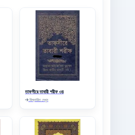
তাফসীরে তাবারী শরীফ ৩য়
বিস্তারিত দেখুন