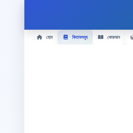
হোম
কিতাবসমূহ
কোরআন