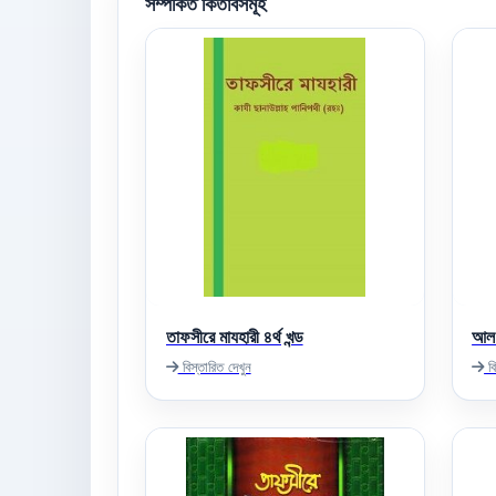
সম্পর্কিত কিতাবসমূহ
তাফসীরে মাযহারী ৪র্থ খন্ড
আল 
বিস্তারিত দেখুন
বি