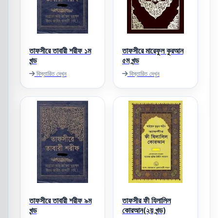
তাফসীরে তাবারী শরীফ ১ম
তাফসীরে মারেফুল কুরআন
খন্ড
৫ম খন্ড
বিস্তারিত দেখুন
বিস্তারিত দেখুন
তাফসীরে তাবারী শরীফ ৯ম
তাফসীর ফী যিলালিল
খন্ড
কোরআন(২য় খন্ড)