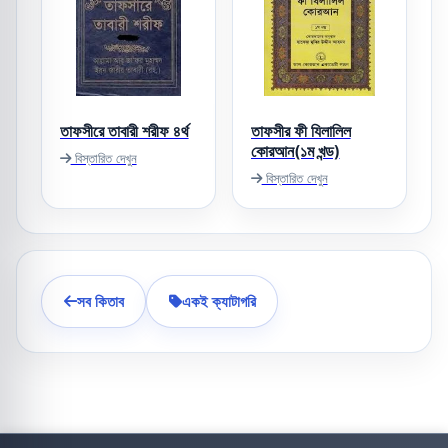
তাফসীরে তাবারী শরীফ ৪র্থ
তাফসীর ফী যিলালিল
কোরআন(১ম খন্ড)
বিস্তারিত দেখুন
বিস্তারিত দেখুন
সব কিতাব
একই ক্যাটাগরি