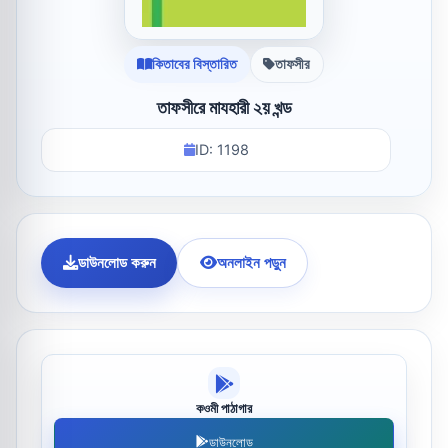
কিতাবের বিস্তারিত
তাফসীর
তাফসীরে মাযহারী ২য় খন্ড
ID: 1198
ডাউনলোড করুন
অনলাইন পড়ুন
কওমী পাঠাগার
ডাউনলোড