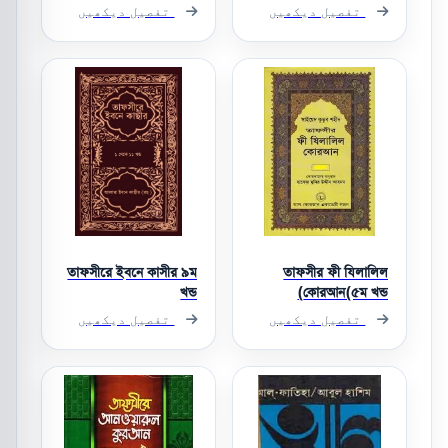
تفصیل دیکھیں
تفصیل دیکھیں
তাফসীরে ইবনে কাসীর ৯ম
তাফসীর ফী যিলালিল
খন্ড
কোরআন(৫ম খন্ড)
تفصیل دیکھیں
تفصیل دیکھیں