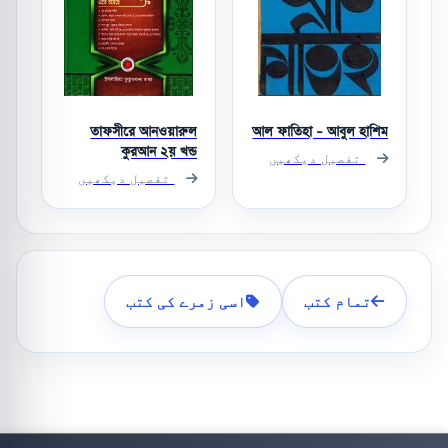
তাফসীরে আনওয়ারুল
আল ফাতিহা - আবুল হাশিম
কুরআন ২য় খন্ড
تفصیل دیکھیں
تفصیل دیکھیں
تمام کتب
اسی زمرے کی کتب