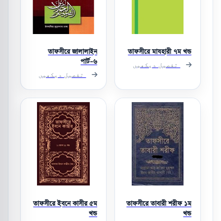
তাফসীরে জালালাইন
তাফসীরে মাযহারী ৭ম খন্ড
পার্ট-৬
تفصیل دیکھیں
تفصیل دیکھیں
তাফসীরে ইবনে কাসীর ৫ম
তাফসীরে তাবারী শরীফ ১ম
খন্ড
খন্ড