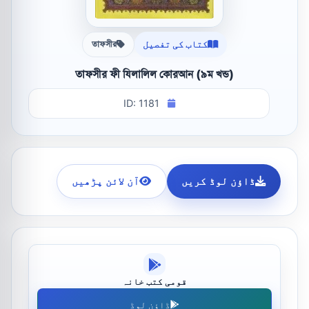
کتاب کی تفصیل
তাফসীর
তাফসীর ফী যিলালিল কোরআন (৯ম খন্ড)
ID: 1181
ڈاؤن لوڈ کریں
آن لائن پڑھیں
قومی کتب خانہ
ڈاؤن لوڈ