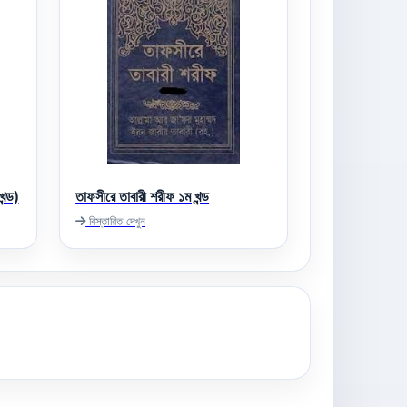
ন্ড)
তাফসীরে তাবারী শরীফ ১ম খন্ড
বিস্তারিত দেখুন