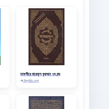
তাফসীরে মারেফুল কুরআন ৭ম খন্ড
বিস্তারিত দেখুন