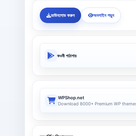
ডাউনলোড করুন
অনলাইন পড়ুন
কওমী পাঠাগার
WPShop.net
Download 8000+ Premium WP themes