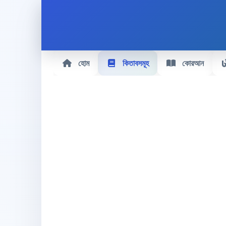
হোম
কিতাবসমূহ
কোরআন