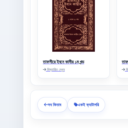
তাফসীরে ইবনে কাসীর ১ম খন্ড
তাফ
বিস্তারিত দেখুন
বি
সব কিতাব
একই ক্যাটাগরি