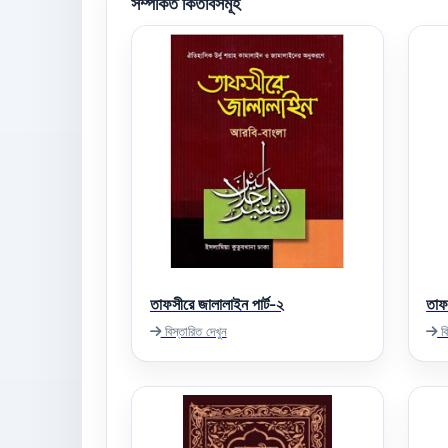
সম্পর্কিত কিতাবসমূহ
তাফসীরে জালালাইন পার্ট-২
তাফ
বিস্তারিত দেখুন
বি