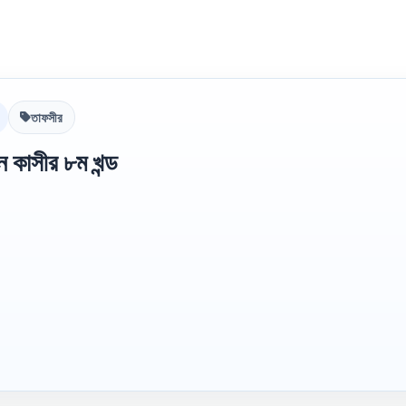
তাফসীর
 কাসীর ৮ম খন্ড