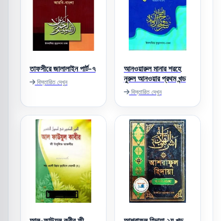
তাফসীরে জালালাইন পার্ট-৭
আনওয়ারুল মানার শরহে
নুরুল আনওয়ার প্রথম খন্ড
বিস্তারিত দেখুন
বিস্তারিত দেখুন
আল-ফাউযুল কবীর ফী
আশরাফুল হিদায়া ২য় খন্ড