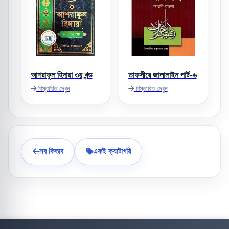
আশরাফুল হিদায়া ৩য় খন্ড
তাফসীরে জালালাইন পার্ট-৬
বিস্তারিত দেখুন
বিস্তারিত দেখুন
সব কিতাব
একই ক্যাটাগরি