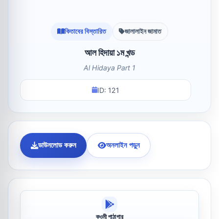
কিতাবের বিস্তারিত
জালালাইন জামাত
আল হিদায়া ১ম খন্ড
Al Hidaya Part 1
ID: 121
ডাউনলোড করুন
অনলাইন পড়ুন
কওমী পাঠাগার