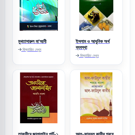
মুখতাসারুল মা’আনী
ইসলাম ও আধুনিক অর্থ
ব্যবস্থা
বিস্তারিত দেখুন
বিস্তারিত দেখুন
তাফসীরে জালালাইন পার্ট-১
আল-ফায়যুল কাসীর শরহে