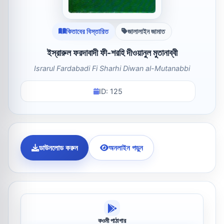
কিতাবের বিস্তারিত
জালালাইন জামাত
ইস্‌রারুল ফরদাবাদী ফী-শরহি দীওয়ানুল মুতানাব্বী
Israrul Fardabadi Fi Sharhi Diwan al-Mutanabbi
ID: 125
ডাউনলোড করুন
অনলাইন পড়ুন
কওমী পাঠাগার