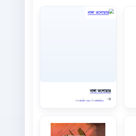
নাঙ্গা তলোয়ার
تفصیل دیکھیں