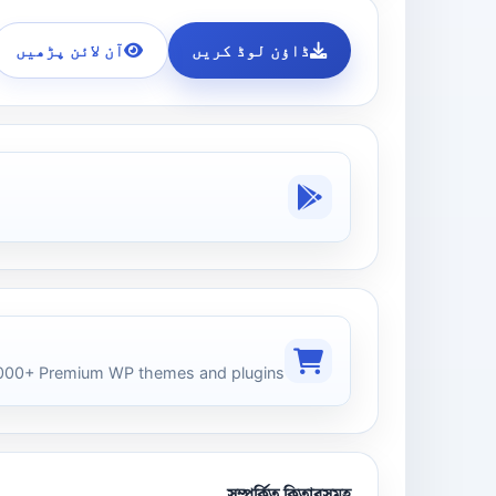
ڈاؤن لوڈ کریں
آن لائن پڑھیں
00+ Premium WP themes and plugins
সম্পর্কিত কিতাবসমূহ