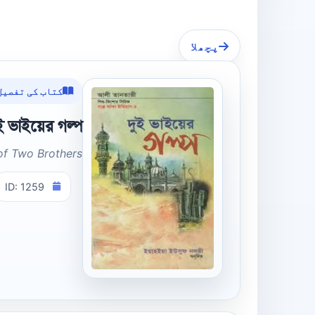
پچھلا
کتاب کی تفصیل
ই ভাইয়ের গল্প
of Two Brothers
ID: 1259