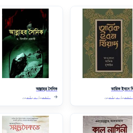
আল্লাহর সৈনিক
তারিক ইবনে য
تفصیل دیکھیں
تفصیل دیکھیں