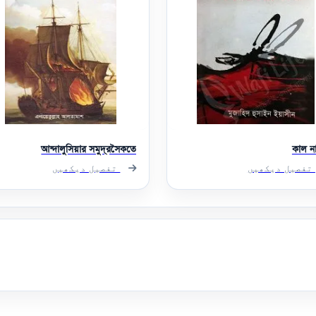
আন্দালুসিয়ার সমুদ্রসৈকতে
কাল না
تفصیل دیکھیں
تفصیل دیکھیں