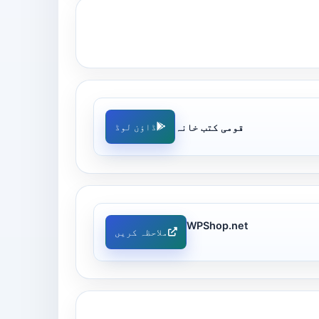
قومی کتب خانہ
ڈاؤن لوڈ
WPShop.net
ملاحظہ کریں