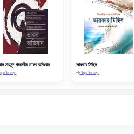
তান মাহমুদ গজনবীর ভারত অভিযান
তারকার মিছিল
স্তারিত দেখুন
বিস্তারিত দেখুন