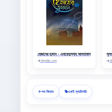
হেজাযের তুফান - এনায়েতুল্লাহ আলতামাস
সুল
বিস্তারিত দেখুন
বি
সব কিতাব
একই ক্যাটাগরি