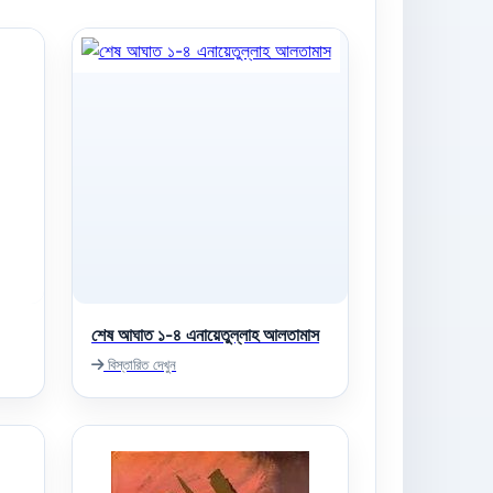
শেষ আঘাত ১-৪ এনায়েতুল্লাহ আলতামাস
বিস্তারিত দেখুন