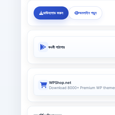
ডাউনলোড করুন
অনলাইন পড়ুন
কওমী পাঠাগার
WPShop.net
Download 8000+ Premium WP themes