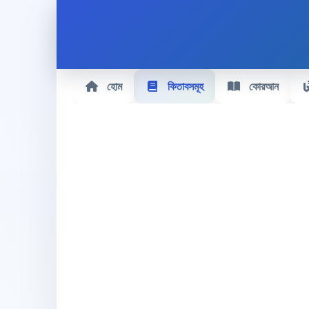
হোম
কিতাবসমূহ
কোরআন