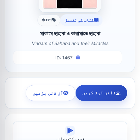
کتاب کی تفصیل
গবেষণা
মাকামে ছাহাবা ও কারামাতে ছাহাবা
Maqam of Sahaba and their Miracles
ID: 1467
ڈاؤن لوڈ کریں
آن لائن پڑھیں
قومی کتب خانہ