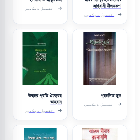
আগ্রাসী নীলনকশা
تفصیل دیکھیں
تفصیل دیکھیں
উম্মহর প্রতি ঐক্যের
প্রচলিত ভুল
আহবান
تفصیل دیکھیں
تفصیل دیکھیں