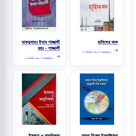
মাকতুবাতঃ ইমাম গাজ্জালী
হাবিলের কাক
রহঃ - গাজ্জালী
تفصیل دیکھیں
تفصیل دیکھیں
ইসলাম ও আধুনিকতা
আরব বিশ্বে ইসরাঈলের