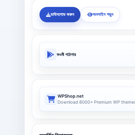
ডাউনলোড করুন
অনলাইন পড়ুন
কওমী পাঠাগার
WPShop.net
Download 8000+ Premium WP themes