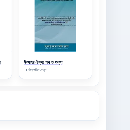
ী
উম্মাহর ঐক্যঃ পথ ও পন্থা
বিস্তারিত দেখুন