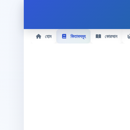
হোম
কিতাবসমূহ
কোরআন