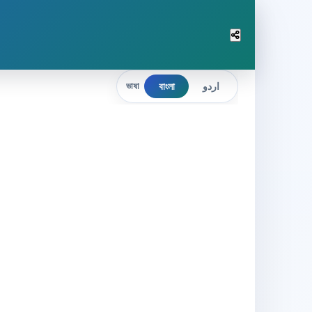
বাংলা
اردو
ভাষা