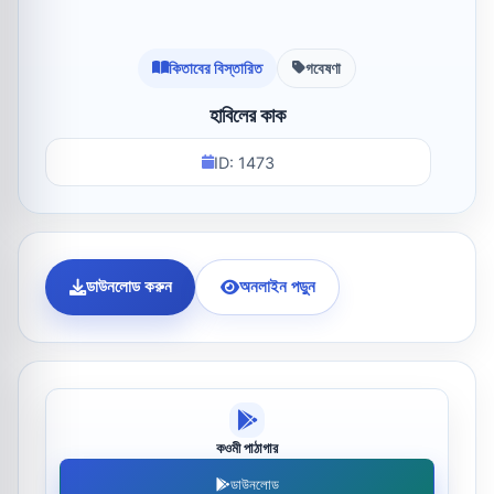
কিতাবের বিস্তারিত
গবেষণা
হাবিলের কাক
ID: 1473
ডাউনলোড করুন
অনলাইন পড়ুন
কওমী পাঠাগার
ডাউনলোড