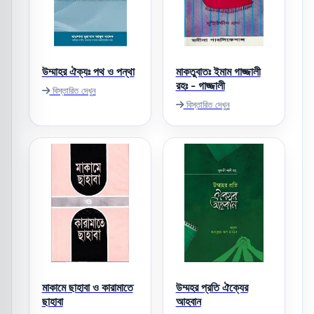
উম্মাহর ঐক্যঃ পথ ও পন্থা
মাকতুবাতঃ ইমাম গাজ্জালী
রহঃ - গাজ্জালী
বিস্তারিত দেখুন
বিস্তারিত দেখুন
মাকামে ছাহাবা ও কারামাতে
উম্মহর প্রতি ঐক্যের
ছাহাবা
আহবান