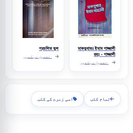
প্রচলিত ভুল
মাকতুবাতঃ ইমাম গাজ্জালী
রহঃ - গাজ্জালী
تفصیل دیکھیں
تفصیل دیکھیں
تمام کتب
اسی زمرے کی کتب