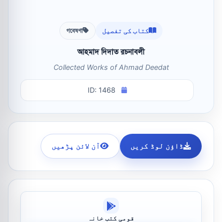
کتاب کی تفصیل
গবেষণা
আহমাদ দিদাত রচনাবলী
Collected Works of Ahmad Deedat
ID: 1468
ڈاؤن لوڈ کریں
آن لائن پڑھیں
قومی کتب خانہ