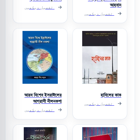
আহবান
تفصیل دیکھیں
تفصیل دیکھیں
আরব বিশ্বে ইসরাঈলের
হাবিলের কাক
আগ্রাসী নীলনকশা
تفصیل دیکھیں
تفصیل دیکھیں