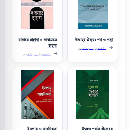
মাকামে ছাহাবা ও কারামাতে
উম্মাহর ঐক্যঃ পথ ও পন্থা
ছাহাবা
تفصیل دیکھیں
تفصیل دیکھیں
ইসলাম ও আধুনিকতা
উম্মহর প্রতি ঐক্যের