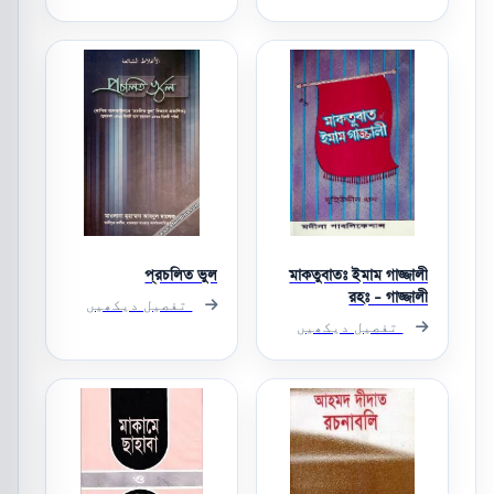
প্রচলিত ভুল
মাকতুবাতঃ ইমাম গাজ্জালী
রহঃ - গাজ্জালী
تفصیل دیکھیں
تفصیل دیکھیں