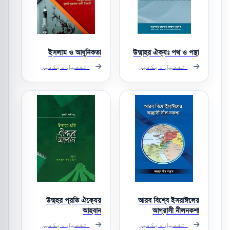
ইসলাম ও আধুনিকতা
উম্মাহর ঐক্যঃ পথ ও পন্থা
تفصیل دیکھیں
تفصیل دیکھیں
উম্মহর প্রতি ঐক্যের
আরব বিশ্বে ইসরাঈলের
আহবান
আগ্রাসী নীলনকশা
تفصیل دیکھیں
تفصیل دیکھیں