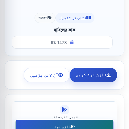
کتاب کی تفصیل
গবেষণা
হাবিলের কাক
ID: 1473
ڈاؤن لوڈ کریں
آن لائن پڑھیں
قومی کتب خانہ
ڈاؤن لوڈ