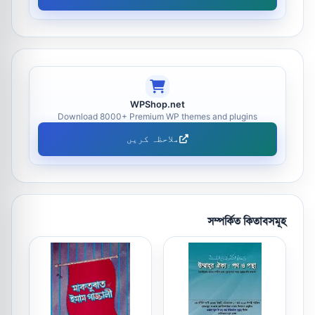
WPShop.net
Download 8000+ Premium WP themes and plugins
ملاحظہ کریں
সম্পর্কিত কিতাবসমূহ