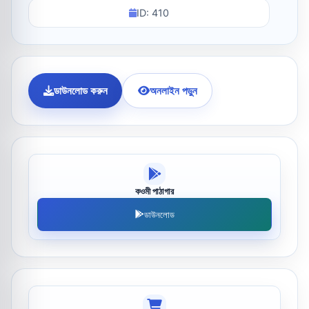
ID: 410
ডাউনলোড করুন
অনলাইন পড়ুন
কওমী পাঠাগার
ডাউনলোড