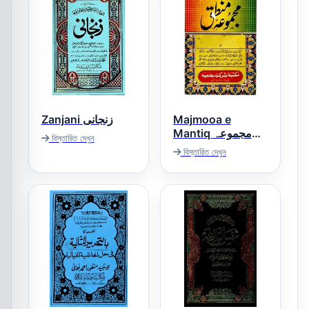
Zanjani زنجانی
Majmooa e
Mantiq مجموعہ
বিস্তারিত দেখুন
منطق
বিস্তারিত দেখুন