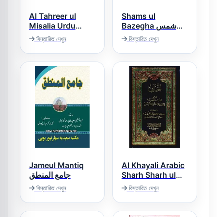
Al Tahreer ul
Shams ul
Misalia Urdu
Bazegha شمس
البازغہ
التحریر المثالیہ فی
বিস্তারিত দেখুন
বিস্তারিত দেখুন
حل الحاشیہ الخیالیہ
Jameul Mantiq
Al Khayali Arabic
جامع المنطق
Sharh Sharh ul
Aqaid الخیالی عربی
বিস্তারিত দেখুন
বিস্তারিত দেখুন
شرح شرح العقائد