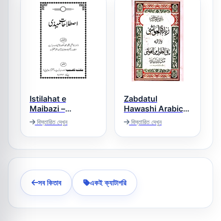
Istilahat e
Zabdatul
Maibazi –
Hawashi Arabic
اصطلاحات میبذی
Sharh Mutawwal
বিস্তারিত দেখুন
বিস্তারিত দেখুন
زبدۃ الحواشی عربی
شرح الطول
সব কিতাব
একই ক্যাটাগরি