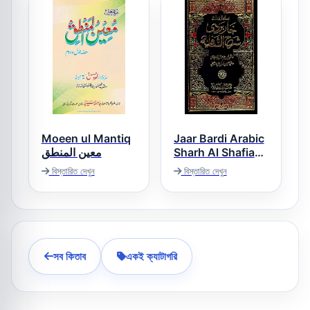
Moeen ul Mantiq
Jaar Bardi Arabic
معین المنطق
Sharh Al Shafiah
جاربردی عربی شرح
বিস্তারিত দেখুন
বিস্তারিত দেখুন
الشافیہ
সব কিতাব
একই ক্যাটাগরি