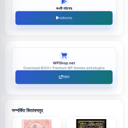
কওমী পাঠাগার
ডাউনলোড
WPShop.net
Download 8000+ Premium WP themes and plugins
ভিজিট
সম্পর্কিত কিতাবসমূহ