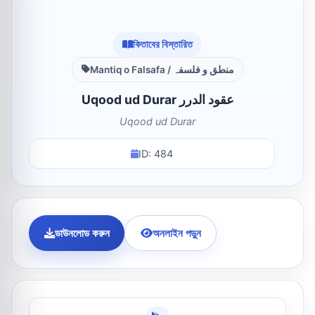
কিতাবের বিস্তারিত
Mantiq o Falsafa / منطق و فلسفہ
Uqood ud Durar عقود الدرر
Uqood ud Durar
ID: 484
ডাউনলোড করুন
অনলাইন পড়ুন