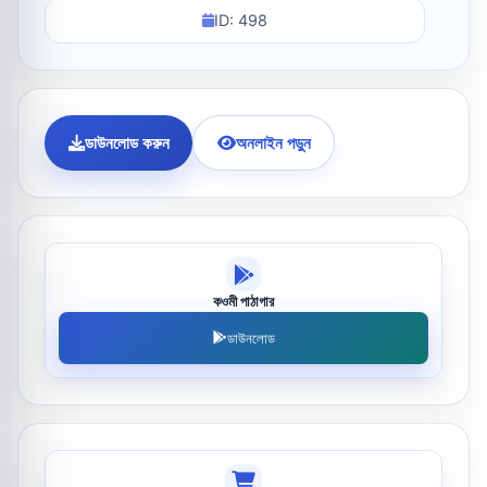
ID: 498
ডাউনলোড করুন
অনলাইন পড়ুন
কওমী পাঠাগার
ডাউনলোড