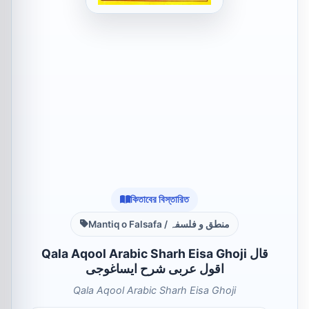
কিতাবের বিস্তারিত
Mantiq o Falsafa / منطق و فلسفہ
Qala Aqool Arabic Sharh Eisa Ghoji قال
اقول عربی شرح ایساغوجی
Qala Aqool Arabic Sharh Eisa Ghoji