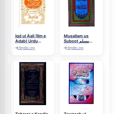
Iqd ul Aali (Ilm e
Musallam us
Adab) Urdu
Suboot مسلم
الثبوت
عقدالآلی
বিস্তারিত দেখুন
বিস্তারিত দেখুন