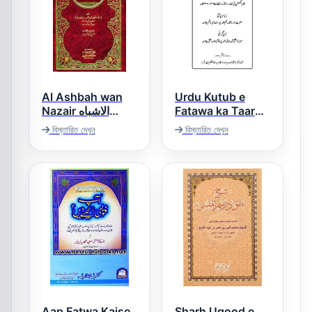
Al Ashbah wan
Urdu Kutub e
Nazair الاشباه
Fatawa ka Taaruf
اردو کتب فتاوی کا
والنظائر
বিস্তারিত দেখুন
বিস্তারিত দেখুন
تعارف
Aap Fatwa Kaise
Sharh Uqood e