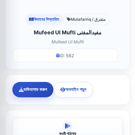
কিতাবের বিস্তারিত
Mutafarriq / متفرق
Mufeed Ul Mufti مفیدالمفتی
Mufeed Ul Mufti
ID: 562
ডাউনলোড করুন
অনলাইন পড়ুন
কওমী পাঠাগার