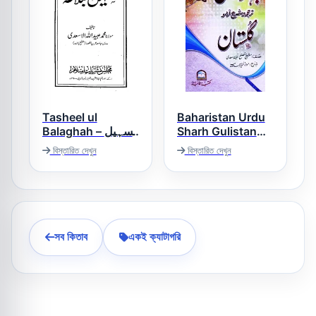
Tasheel ul
Baharistan Urdu
Balaghah – تسہیل
Sharh Gulistan
بہارستان اردو شرح
البلاغۃ
বিস্তারিত দেখুন
বিস্তারিত দেখুন
گلستان
সব কিতাব
একই ক্যাটাগরি