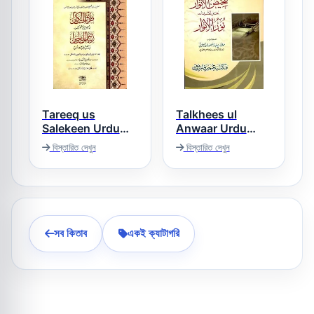
Tareeq us
Talkhees ul
Salekeen Urdu
Anwaar Urdu
Sharh Riaz Us
Sharh Noor ul
বিস্তারিত দেখুন
বিস্তারিত দেখুন
Anwar تلخیص
Saleheen طریق
الانوار اردو شرح نور
السالکین اردو شرح
الانوار
ریاض الصالحین
সব কিতাব
একই ক্যাটাগরি