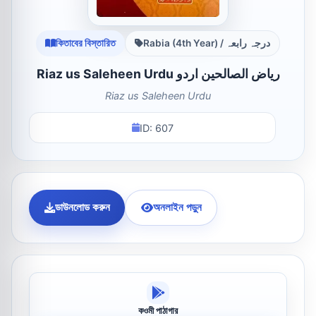
কিতাবের বিস্তারিত
Rabia (4th Year) / درجہ رابعہ
Riaz us Saleheen Urdu ریاض الصالحین اردو
Riaz us Saleheen Urdu
ID: 607
ডাউনলোড করুন
অনলাইন পড়ুন
কওমী পাঠাগার