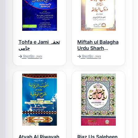
Tohfa e Jami تحفہ
Miftah ul Balagha
جامی
Urdu Sharh
Duroos ul
বিস্তারিত দেখুন
বিস্তারিত দেখুন
Balagha مفتاح
البلاغہ اردو شرح
دروس البلاغہ
Atyab Al Riwayah
Riaz Us Saleheen