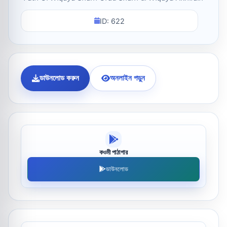
ID: 622
ডাউনলোড করুন
অনলাইন পড়ুন
কওমী পাঠাগার
ডাউনলোড