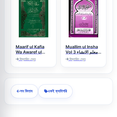
Maarif ul Kafia
Muallim ul Insha
Wa Awaref ul
Vol 3 معلم الانشاء
Jami [Arabic]
حصہ سوم
বিস্তারিত দেখুন
বিস্তারিত দেখুন
معارف الکافیہ و
عوارف الجامی عربی
সব কিতাব
একই ক্যাটাগরি