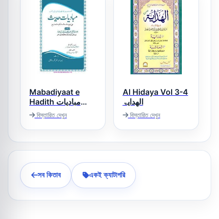
Mabadiyaat e
Al Hidaya Vol 3-4
الھدایۃ
Hadith مبادیات
حدیث
বিস্তারিত দেখুন
বিস্তারিত দেখুন
সব কিতাব
একই ক্যাটাগরি