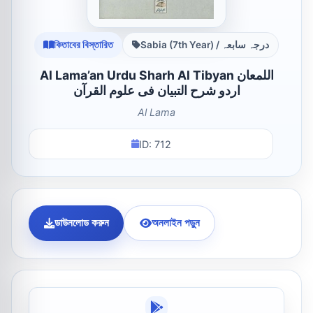
কিতাবের বিস্তারিত
Sabia (7th Year) / درجہ سابعہ
Al Lama’an Urdu Sharh Al Tibyan اللمعان
اردو شرح التبیان فی علوم القرآن
Al Lama
ID: 712
ডাউনলোড করুন
অনলাইন পড়ুন