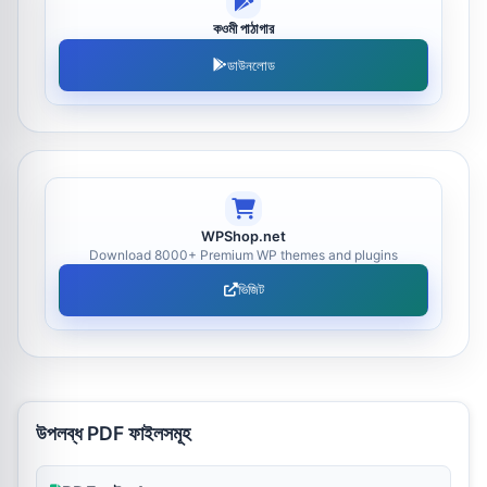
কওমী পাঠাগার
ডাউনলোড
WPShop.net
Download 8000+ Premium WP themes and plugins
ভিজিট
উপলব্ধ PDF ফাইলসমূহ