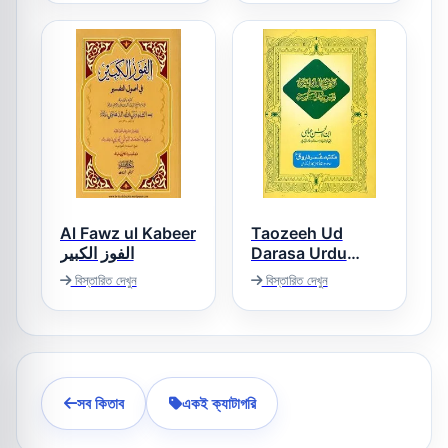
للمیدانی
Al Fawz ul Kabeer
Taozeeh Ud
الفوز الکبیر
Darasa Urdu
Sharh Diwan ul
বিস্তারিত দেখুন
বিস্তারিত দেখুন
Hamasa توضیح
الدراسہ اردو شرح
دیوان الحماسہ
সব কিতাব
একই ক্যাটাগরি