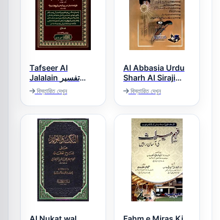
Tafseer Al
Al Abbasia Urdu
Jalalain تفسیر
Sharh Al Siraji
العباسیہ اردو شرح
الجلالین
বিস্তারিত দেখুন
বিস্তারিত দেখুন
السراجیہ
Al Nukat wal
Fahm e Miras Ki