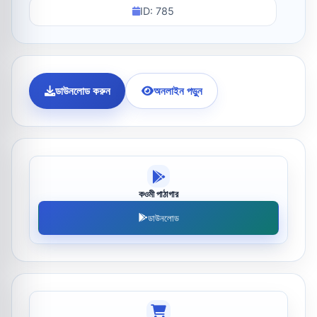
ID: 785
ডাউনলোড করুন
অনলাইন পড়ুন
কওমী পাঠাগার
ডাউনলোড