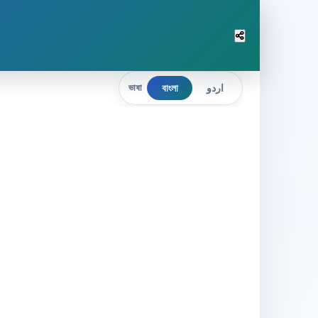
বাংলা
اردو
ভাষা