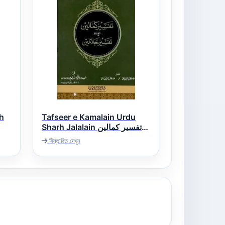
h
Tafseer e Kamalain Urdu
Sharh Jalalain تفسیر کمالین
اردو شرح تفسیر جلالین
الس
বিস্তারিত দেখুন