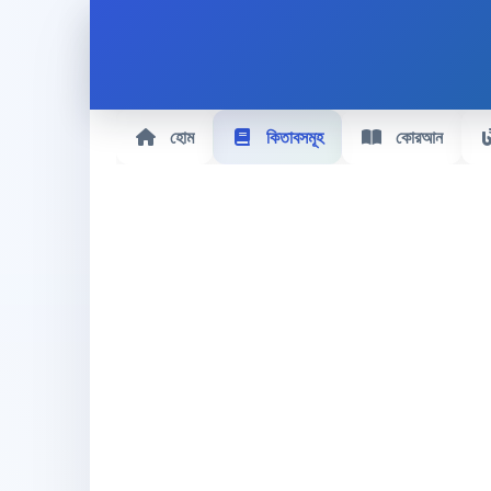
হোম
কিতাবসমূহ
কোরআন