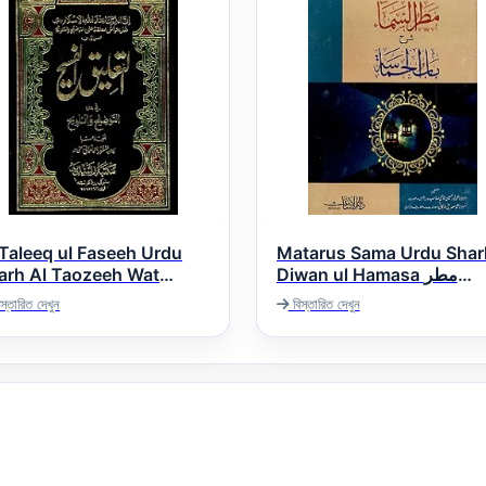
 Taleeq ul Faseeh Urdu
Matarus Sama Urdu Shar
arh Al Taozeeh Wat
Diwan ul Hamasa مطر
ماء اردو شرح دیوان الحماسہ
التعلیق الفسیح اردو
স্তারিত দেখুন
বিস্তারিত দেখুন
شرح التوضیح و التل