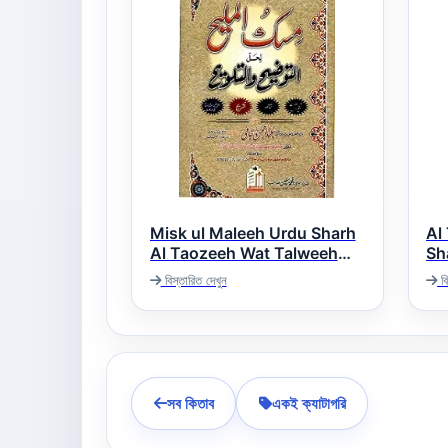
Misk ul Maleeh Urdu Sharh
Al
Al Taozeeh Wat Talweeh
Sh
Talweeh 
مسک الملیح اردو شرح التوضیح و
বিস্তারিত দেখুন
বি
ویح
التلویح
সব কিতাব
একই ক্যাটাগরি