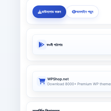
ডাউনলোড করুন
অনলাইন পড়ুন
কওমী পাঠাগার
WPShop.net
Download 8000+ Premium WP themes